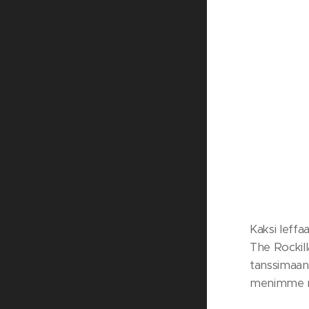
Kaksi leffaa
The Rockill
tanssimaan 
menimme 