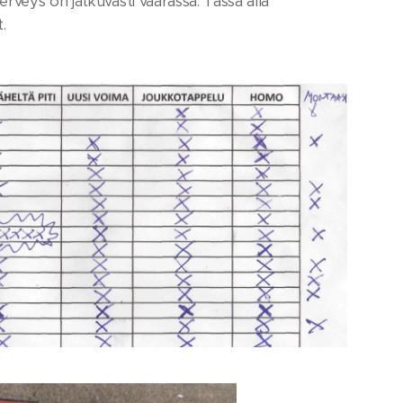
erveys on jatkuvasti vaarassa. Tässä alla
.