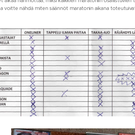
t alkaa hahmottaa, miksi kaikkien maratoniin osallistuvien t
sta voitte nähdä miten säännöt maratonin aikana toteutuivat