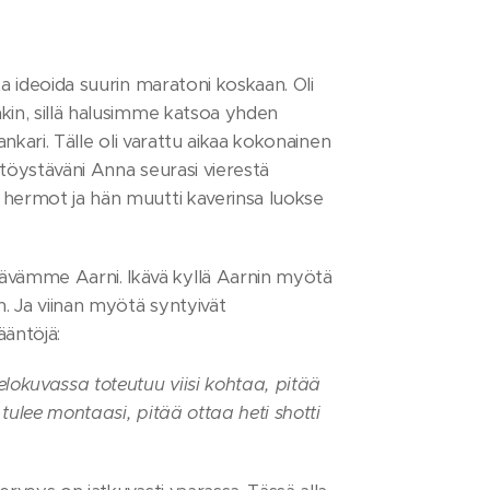
ta ideoida suurin maratoni koskaan. Oli
akin, sillä halusimme katsoa yhden
ankari. Tälle oli varattu aikaa kokonainen
ttöystäväni Anna seurasi vierestä
i hermot ja hän muutti kaverinsa luokse
ävämme Aarni. Ikävä kyllä Aarnin myötä
n. Ja viinan myötä syntyivät
ääntöjä:
lokuvassa toteutuu viisi kohtaa, pitää
tulee montaasi, pitää ottaa heti shotti