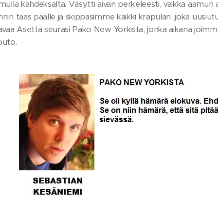
ulla kahdeksalta. Väsytti aivan perkeleesti, vaikka aamun a
in taas päälle ja skippasimme kaikki krapulan, joka uusiut
avaa Asetta seurasi Pako New Yorkista, jonka aikana joimme
 outo.