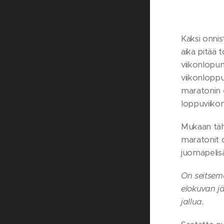
Kaksi onnis
aika pitää 
viikonlopun
viikonloppu
maratonin e
loppuviiko
Mukaan täh
maratonit o
juomapelisä
On seitsemä
elokuvan jä
jallua.