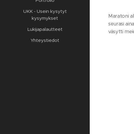
Portfolio
UKK - Usein kysytyt
Maratoni al
kysymykset
seurasi ain
Lukijapalautteet
väsytti mei
Yhteystiedot