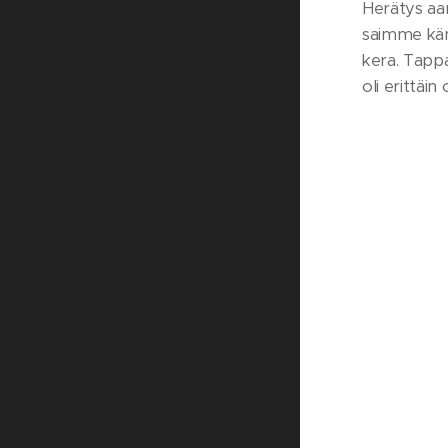
Herätys aam
saimme känn
kera. Tapp
oli erittäin