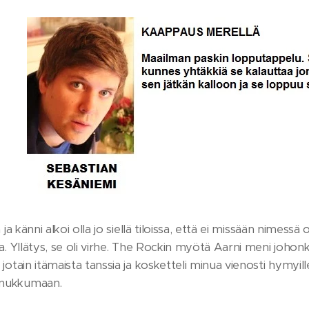
 ja känni alkoi olla jo siellä tiloissa, että ei missään nimess
a. Yllätys, se oli virhe. The Rockin myötä Aarni meni johonki
jotain itämaista tanssia ja kosketteli minua vienosti hymyil
nukkumaan.