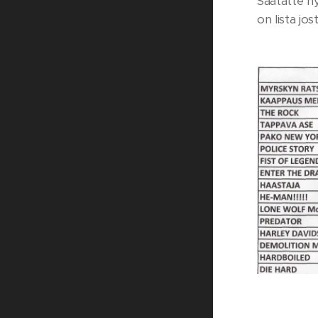
Saatatte ny
on lista jo