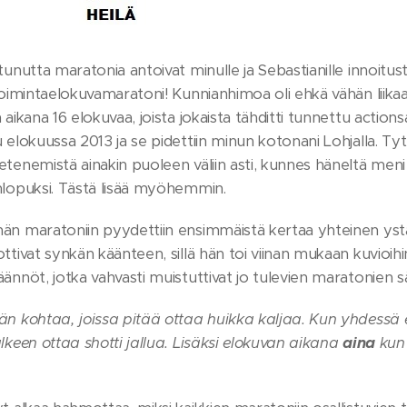
tunutta maratonia antoivat minulle ja Sebastianille innoitus
toimintaelokuvamaratoni! Kunnianhimoa oli ehkä vähän liika
 aikana 16 elokuvaa, joista jokaista tähditti tunnettu actions
 elokuussa 2013 ja se pidettiin minun kotonani Lohjalla. Ty
tenemistä ainakin puoleen väliin asti, kunnes häneltä men
nlopuksi. Tästä lisää myöhemmin.
än maratoniin pyydettiin ensimmäistä kertaa yhteinen yst
ttivat synkän käänteen, sillä hän toi viinan mukaan kuvioihi
ännöt, jotka vahvasti muistuttivat jo tulevien maratonien s
n kohtaa, joissa pitää ottaa huikka kaljaa. Kun yhdessä e
lkeen ottaa shotti jallua. Lisäksi elokuvan aikana
aina
kun 