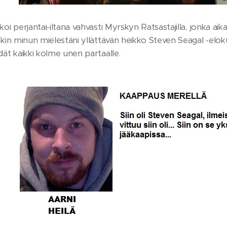
koi perjantai-iltana vahvasti Myrskyn Ratsastajilla, jonka aik
akin minun mielestäni yllättävän heikko Steven Seagal -elo
dät kaikki kolme unen partaalle.