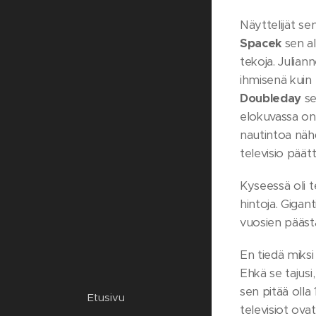
Näyttelijät se
Spacek
sen al
tekoja. Julia
ihmisenä kuin 
Doubleday
se
elokuvassa on
nautintoa näh
televisio pää
Kyseessä oli t
hintoja. Gigan
vuosien päästä
En tiedä miksi
Ehkä se tajusi
sen pitää olla 
Etusivu
televisiot ova