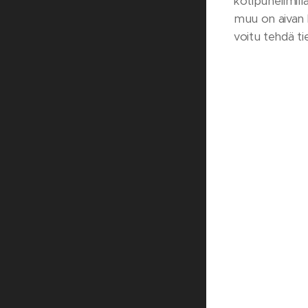
kotipuhelimill
muu on aivan k
voitu tehdä ti