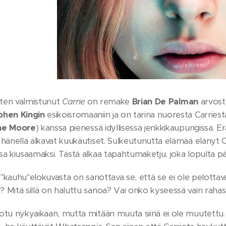
tten valmistunut
Carrie
on remake
Brian De Palman
arvost
phen Kingin
esikoisromaaniin ja on tarina nuoresta Carriest
nne Moore
) kanssa pienessä idyllisessä jenkkikaupungissa. Er
hänellä alkavat kuukautiset. Sulkeutunutta elämää elänyt Carr
a kiusaamaksi. Tästä alkaa tapahtumaketju, joka lopulta pää
ä "kauhu"elokuvasta on sanottava se, että se ei ole pelottava 
 Mitä sillä on haluttu sanoa? Vai onko kyseessä vain raha
tu nykyaikaan, mutta mitään muuta siinä ei ole muutettu. Sen 