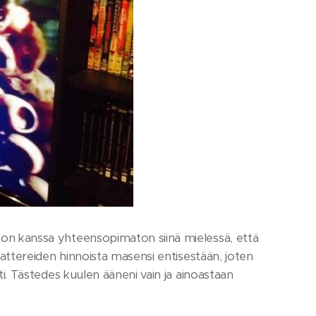
ision kanssa yhteensopimaton siinä mielessä, että
iteattereiden hinnoista masensi entisestään, joten
rti. Tästedes kuulen ääneni vain ja ainoastaan