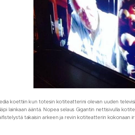
dia koettiin kun totesin kotiteatterini olevan uuden telev
ut läpi lainkaan ääntä. Nopea selaus Gigantin nettisivulla kot
 hifistelystä takaisin arkeen ja revin kotiteatterin kokonaan i