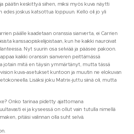
a päätin keskittyä siihen, miksi myös kuva näytti
sen edes joskus katsottua loppuun. Kello oli jo yli
rrien päälle kaadetaan oranssia sianverta, ei Carrien
hoisista kanssaopiskelijoistaan, kun he kaikki nauroivat
lanteessa. Nyt suurin osa selviää ja pääsee pakoon.
tappaa kaikki oranssin sianveren peittämässä
a jotain mitä en täysin ymmärtänyt, mutta tässä
levision kuva-asetukset kuntoon ja muutin ne elokuvan
etokoneella. Lisäksi joku Matrix-juttu siinä oli, mutta
make? Onko tarinaa pidetty ajattomana
ltavasti ei ja kyseessä on ollut vain tutulla nimellä
aken, pitäisi valinnan olla suht selvä.
on.