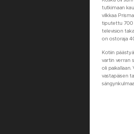
tutkimaan kaup
vilkkaa Prisma
tiputettu 700 
television tak
on ostoraja 400
Kotiin päästyä
vartin verran 
oli paikallaa
vastapäisen ta
sängynkulmaan 