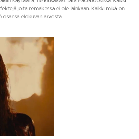
isiin käytävillä, he kiusaavat tätä Facebookissa. Kaikki
ktejä joita remakessa ei ole lainkaan. Kaikki mikä on
yö osansa elokuvan arvosta.