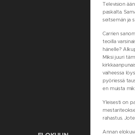
Television ään
paskalta. Samal
seitsemän ja 
Carrien sanoma
teoilla varsina
hänelle? Alkup
Miksi juuri tä
kirkkaanpunai
vaiheessa löys
pyöriessä taust
en muista mik
Yleisesti on 
mestariteoksen
rahastus. Jote
Annan elokuva