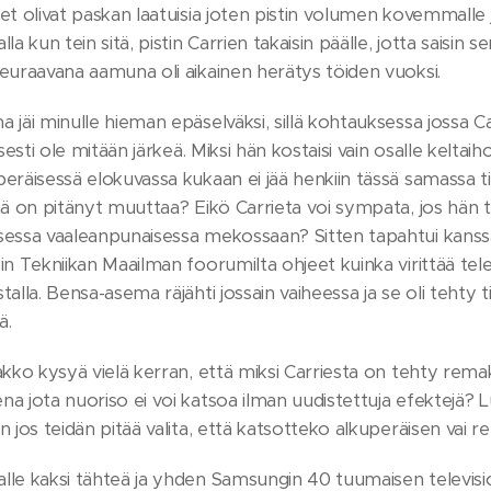
et olivat paskan laatuisia joten pistin volumen kovemmalle j
la kun tein sitä, pistin Carrien takaisin päälle, jotta saisin 
seuraavana aamuna oli aikainen herätys töiden vuoksi.
 jäi minulle hieman epäselväksi, sillä kohtauksessa jossa Ca
isesti ole mitään järkeä. Miksi hän kostaisi vain osalle keltai
eräisessä elokuvassa kukaan ei jää henkiin tässä samassa ti
mä on pitänyt muuttaa? Eikö Carrieta voi sympata, jos hän 
sessa vaaleanpunaisessa mekossaan? Sitten tapahtui kanss
in Tekniikan Maailman foorumilta ohjeet kuinka virittää te
alla. Bensa-asema räjähti jossain vaiheessa ja se oli tehty ti
ä.
pakko kysyä vielä kerran, että miksi Carriesta on tehty re
a jota nuoriso ei voi katsoa ilman uudistettuja efektejä? Luu
n jos teidän pitää valita, että katsotteko alkuperäisen vai rem
lle kaksi tähteä ja yhden Samsungin 40 tuumaisen televisi