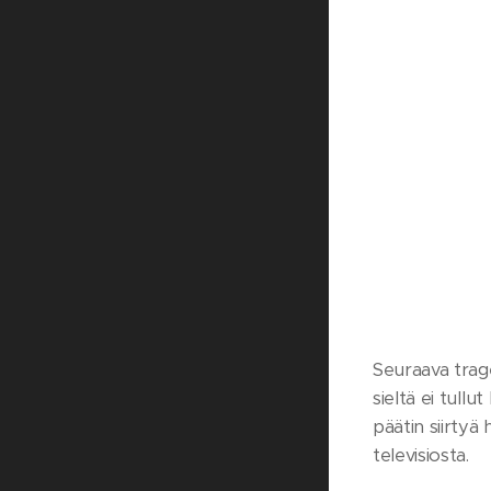
Seuraava trage
sieltä ei tull
päätin siirtyä
televisiosta.