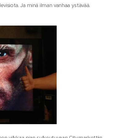
visiota. Ja minä ilman vanhaa ystävää.
ireen vilkkaa pian sulkeutuvaan Citymarkettiin