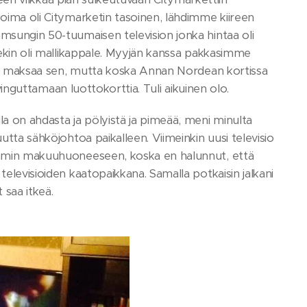
koima oli Citymarketin tasoinen, lähdimme kiireen
amsungin 50-tuumaisen television jonka hintaa oli
 sekin oli mallikappale. Myyjän kanssa pakkasimme
ritti maksaa sen, mutta koska Annan Nordean kortissa
 vinguttamaan luottokorttia. Tuli aikuinen olo.
la on ahdasta ja pölyistä ja pimeää, meni minulta
utta sähköjohtoa paikalleen. Viimeinkin uusi televisio
öhemmin makuuhuoneeseen, koska en halunnut, että
televisioiden kaatopaikkana. Samalla potkaisin jalkani
 saa itkeä.