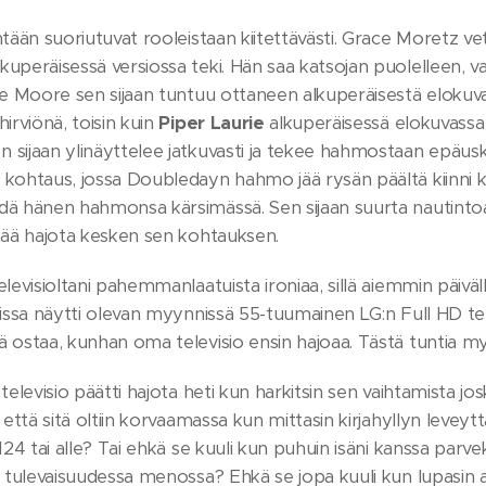
ntään suoriutuvat rooleistaan kiitettävästi. Grace Moretz vetä
kuperäisessä versiossa teki. Hän saa katsojan puolelleen, 
nne Moore sen sijaan tuntuu ottaneen alkuperäisestä elokuv
hirviönä, toisin kuin
Piper Laurie
alkuperäisessä elokuvassa t
n sijaan ylinäyttelee jatkuvasti ja tekee hahmostaan epäusko
 kohtaus, jossa Doubledayn hahmo jää rysän päältä kiinni 
dä hänen hahmonsa kärsimässä. Sen sijaan suurta nautint
ttää hajota kesken sen kohtauksen.
elevisioltani pahemmanlaatuista ironiaa, sillä aiemmin päiväl
tissa näytti olevan myynnissä 55-tuumainen LG:n Full HD telkka
 ostaa, kunhan oma televisio ensin hajoaa. Tästä tuntia myöh
 televisio päätti hajota heti kun harkitsin sen vaihtamista j
, että sitä oltiin korvaamassa kun mittasin kirjahyllyn levey
124 tai alle? Tai ehkä se kuuli kun puhuin isäni kanssa parvek
t tulevaisuudessa menossa? Ehkä se jopa kuuli kun lupasin a