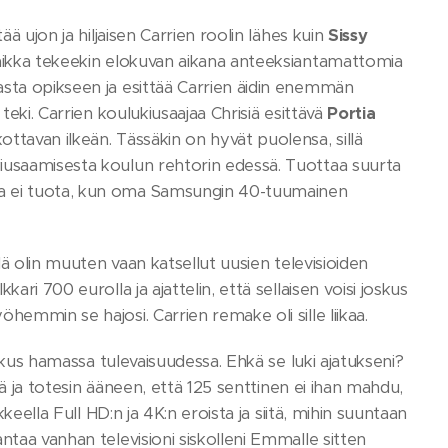
ä ujon ja hiljaisen Carrien roolin lähes kuin
Sissy
vaikka tekeekin elokuvan aikana anteeksiantamattomia
asta opikseen ja esittää Carrien äidin enemmän
eki. Carrien koulukiusaajaa Chrisiä esittävä
Portia
ttavan ilkeän. Tässäkin on hyvät puolensa, sillä
kiusaamisesta koulun rehtorin edessä. Tuottaa suurta
oa ei tuota, kun oma Samsungin 40-tuumainen
lä olin muuten vaan katsellut uusien televisioiden
ri 700 eurolla ja ajattelin, että sellaisen voisi joskus
emmin se hajosi. Carrien remake oli sille liikaa.
oskus hamassa tulevaisuudessa. Ehkä se luki ajatukseni?
ttä ja totesin ääneen, että 125 senttinen ei ihan mahdu,
keella Full HD:n ja 4K:n eroista ja siitä, mihin suuntaan
ntaa vanhan televisioni siskolleni Emmalle sitten