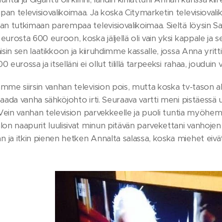
an televisiovalikoimaa. Ja koska Citymarketin televisiovali
an tutkimaan parempaa televisiovalikoimaa. Sieltä löysin S
eurosta 600 euroon, koska jäljellä oli vain yksi kappale ja
aisin sen laatikkoon ja kiiruhdimme kassalle, jossa Anna y
 eurossa ja itselläni ei ollut tilillä tarpeeksi rahaa, jouduin
mme siirsin vanhan television pois, mutta koska tv-tason al
saada vanha sähköjohto irti. Seuraava vartti meni pistäessä u
n. Vein vanhan television parvekkeelle ja puoli tuntia my
lon naapurit luulisivat minun pitävän parvekettani vanhojen 
ja itkin pienen hetken Annalta salassa, koska miehet eivät