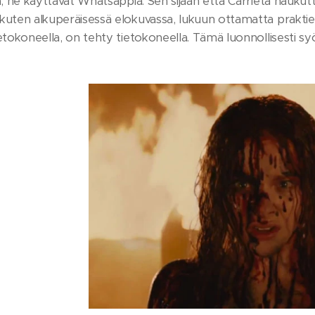
a, he käyttävät Whatsappia. Sen sijaan että Carrieta haukutta
uten alkuperäisessä elokuvassa, lukuun ottamatta praktiefe
etokoneella, on tehty tietokoneella. Tämä luonnollisesti s