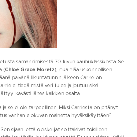
etusta samannimisestä 70-luvun kauhuklassikosta. Se
a (
Chloë Grace Moretz
), joka elää uskonnollisen
äänä päivänä liikuntatunnin jälkeen Carrie on
ie ei tiedä mistä veri tulee ja joutuu siksi
ttyy ikävästi lähes kaikkien osalta.
ja se ei ole tarpeellinen. Miksi Carriesta on pitänyt
stus vanhan elokuvan mainetta hyväksikäyttäen?
sijaan, että opiskelijat soittaisivat toisilleen