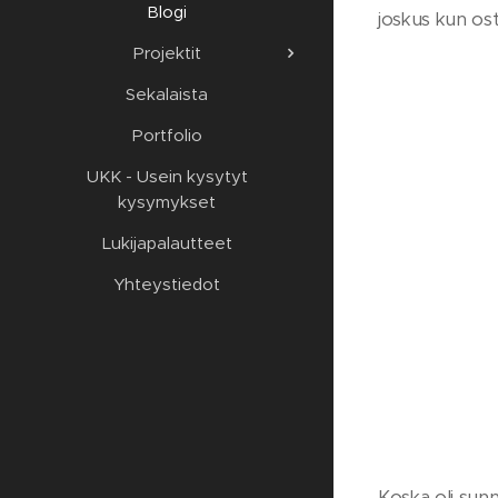
Blogi
joskus kun os
Projektit
Sekalaista
Portfolio
UKK - Usein kysytyt
kysymykset
Lukijapalautteet
Yhteystiedot
Koska oli sunn