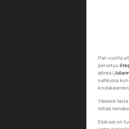
Pari vuotta si
perustuu
Ste
äitinsä (
Julia
suihkussa kun 
koulukaveriens
Yleisesti täst
tehdä remake?
Elokuva on tuo