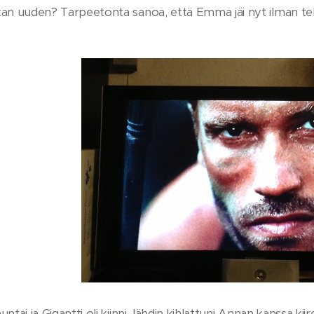
tan uuden? Tarpeetonta sanoa, että Emma jäi nyt ilman tele
untai ja Gigantti oli kiinni, lähdin kihlattuni Annan kanssa ki