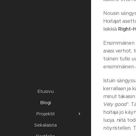
Nousin sängyst
Hoitajat asett
leikkiä
Right-
Ensimmäinen pö
avasi verhot, 
toinen tutki u
ensimmäinen av
Istuin sängys
kerrallaan ja 
Etusivu
minut takaisin
Blogi
Vely good
". 
hoitaja jo käy
Projektit
luoja, niitä to
Sekalaista
nöyristellen. 