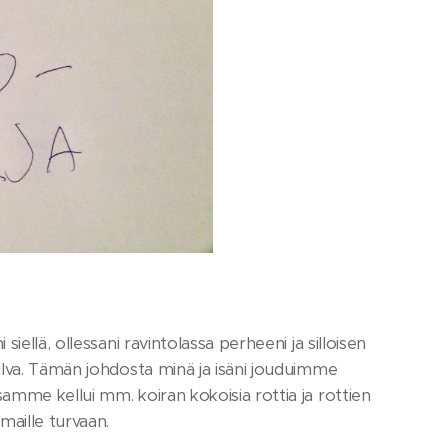
ellä, ollessani ravintolassa perheeni ja silloisen
ulva. Tämän johdosta minä ja isäni jouduimme
mme kellui mm. koiran kokoisia rottia ja rottien
maille turvaan.