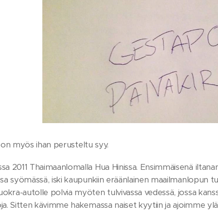
lle on myös ihan perusteltu syy.
sa 2011 Thaimaanlomalla Hua Hinissa. Ensimmäisenä iltanani si
nssa syömässä, iski kaupunkiin eräänlainen maailmanlopun t
okra-autolle polvia myöten tulvivassa vedessä, jossa kanssa
ja. Sitten kävimme hakemassa naiset kyytiin ja ajoimme ylä