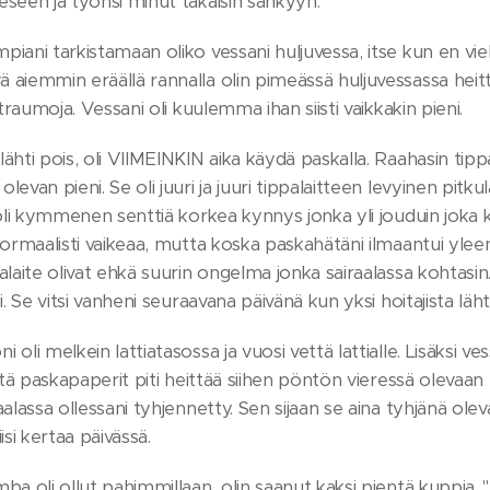
seen ja työnsi minut takaisin sänkyyn.
ani tarkistamaan oliko vessani huljuvessa, itse kun en vielä ol
 aiemmin eräällä rannalla olin pimeässä huljuvessassa hei
 traumoja. Vessani oli kuulemma ihan siisti vaikkakin pieni.
ähti pois, oli VIIMEINKIN aika käydä paskalla. Raahasin tippa
levan pieni. Se oli juuri ja juuri tippalaitteen levyinen pit
a oli kymmenen senttiä korkea kynnys jonka yli jouduin joka
normaalisti vaikeaa, mutta koska paskahätäni ilmaantui yleens
laite olivat ehkä suurin ongelma jonka sairaalassa kohtasin. A
i. Se vitsi vanheni seuraavana päivänä kun yksi hoitajista läh
 oli melkein lattiatasossa ja vuosi vettä lattialle. Lisäksi v
että paskapaperit piti heittää siihen pöntön vieressä olevaan 
aalassa ollessani tyhjennetty. Sen sijaan se aina tyhjänä ole
isi kertaa päivässä.
ba oli ollut pahimmillaan, olin saanut kaksi pientä kuppia. "