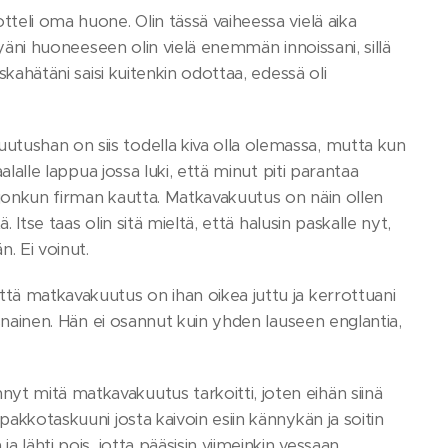
tteli oma huone. Olin tässä vaiheessa vielä aika
styäni huoneeseen olin vielä enemmän innoissani, sillä
skahätäni saisi kuitenkin odottaa, edessä oli
tushan on siis todella kiva olla olemassa, mutta kun
alalle lappua jossa luki, että minut piti parantaa
 jonkun firman kautta. Matkavakuutus on näin ollen
. Itse taas olin sitä mieltä, että halusin paskalle nyt,
. Ei voinut.
ttä matkavakuutus on ihan oikea juttu ja kerrottuani
tusnainen. Hän ei osannut kuin yhden lauseen englantia,
yt mitä matkavakuutus tarkoitti, joten eihän siinä
pakkotaskuuni josta kaivoin esiin kännykän ja soitin
 lähti pois, jotta pääsisin viimeinkin vessaan.