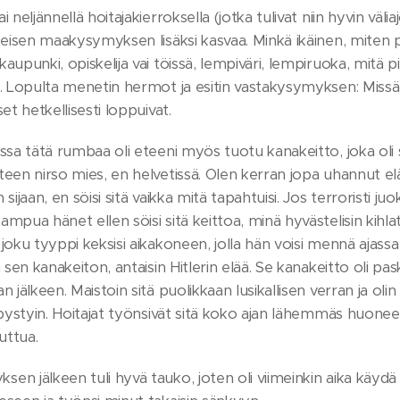
i neljännellä hoitajakierroksella (jotka tulivat niin hyvin väl
teisen maakysymyksen lisäksi kasvaa. Minkä ikäinen, miten p
aupunki, opiskelija vai töissä, lempiväri, lempiruoka, mit
e. Lopulta menetin hermot ja esitin vastakysymyksen: Missä
et hetkellisesti loppuivat.
ssa tätä rumbaa oli eteeni myös tuotu kanakeitto, joka oli
teen nirso mies, en helvetissä. Olen kerran jopa uhannut e
sijaan, en söisi sitä vaikka mitä tapahtuisi. Jos terroristi ju
mpua hänet ellen söisi sitä keittoa, minä hyvästelisin kihla
joku tyyppi keksisi aikakoneen, jolla hän voisi mennä ajassa
n sen kanakeiton, antaisin Hitlerin elää. Se kanakeitto oli
n jälkeen. Maistoin sitä puolikkaan lusikallisen verran ja oli
 pystyin. Hoitajat työnsivät sitä koko ajan lähemmäs huonee
uttua.
n jälkeen tuli hyvä tauko, joten oli viimeinkin aika käydä 