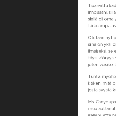
Tipanvittu käd
innoissani, si
siellä oli oma
tärkeämpiä asi
Otetaan nyt p
siinä on yksi o
ilmaiseksi, se
täysi vääryys s
joten voisiko 
Tuntia myöhemm
kaiken, mitä o
josta syystä 
Ms. Canyoupay
muu auttanut k
isälleni, että