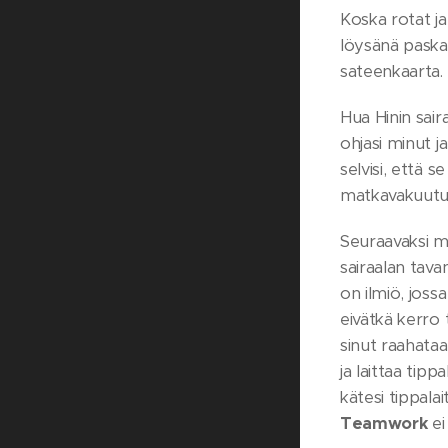
Koska rotat ja 
löysänä paskan
sateenkaarta. 
Hua Hinin sair
ohjasi minut j
selvisi, että s
matkavakuutus,
Seuraavaksi mi
sairaalan tava
on ilmiö, joss
eivätkä kerro 
sinut raahataa
ja laittaa tipp
kätesi tippalai
Teamwork
ei