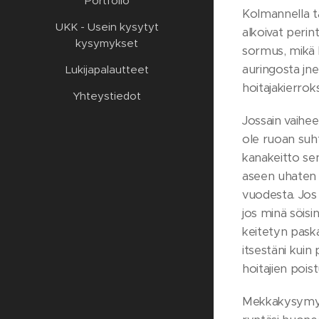
Portfolio
Kolmannella ta
UKK - Usein kysytyt
alkoivat perin
kysymykset
sormus, mikä k
auringosta jn
Lukijapalautteet
hoitajakierroks
Yhteystiedot
Jossain vaihee
ole ruoan suh
kanakeitto sen 
aseen uhaten a
vuodesta. Jos 
jos minä söisi
keitetyn paska
itsestäni kuin
hoitajien poist
Mekkakysymykse