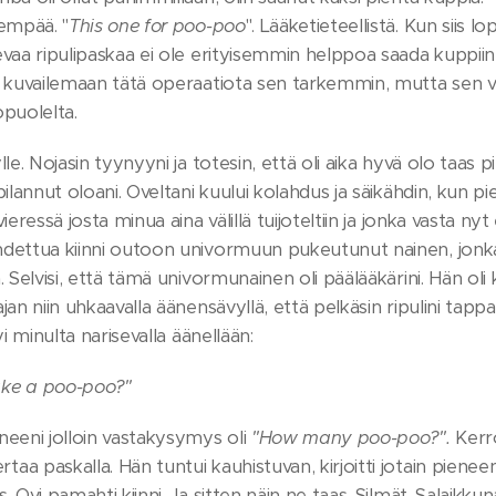
nempää. "
This one for poo-poo
". Lääketieteellistä. Kun siis 
vaa ripulipaskaa ei ole erityisemmin helppoa saada kuppiin jo
a kuvailemaan tätä operaatiota sen tarkemmin, mutta sen vo
opuolelta.
lle. Nojasin tyynyyni ja totesin, että oli aika hyvä olo taas 
ilannut oloani. Oveltani kuului kolahdus ja säikähdin, kun pie
ieressä josta minua aina välillä tuijoteltiin ja jonka vasta n
dettua kiinni outoon univormuun pukeutunut nainen, jonka 
. Selvisi, että tämä univormunainen oli päälääkärini. Hän ol
jan niin uhkaavalla äänensävyllä, että pelkäsin ripulini tap
yi minulta narisevalla äänellään:
ke a poo-poo?"
neeni jolloin vastakysymys oli
"How many poo-poo?".
Kerro
a paskalla. Hän tuntui kauhistuvan, kirjoitti jotain pienee
. Ovi pamahti kiinni. Ja sitten näin ne taas. Silmät. Salaikk