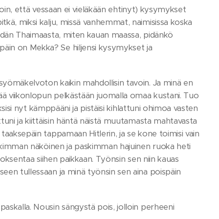
iajoin, että vessaan ei vieläkään ehtinyt) kysymykset
itkä, miksi kalju, missä vanhemmat, naimisissa koska
ä pidän Thaimaasta, miten kauan maassa, pidänkö
päin on Mekka? Se hiljensi kysymykset ja
 syömäkelvoton kaikin mahdollisin tavoin. Ja minä en
lää viikonlopun pelkästään juomalla omaa kustani. Tuo
oksisi nyt kämppääni ja pistäisi kihlattuni ohimoa vasten
ttuni ja kiittäisin häntä näistä muutamasta mahtavasta
 taaksepäin tappamaan Hitlerin, ja se kone toimisi vain
 paskimman näköinen ja paskimman hajuinen ruoka heti
n oksentaa siihen paikkaan. Työnsin sen niin kauas
seen tullessaan ja minä työnsin sen aina poispäin
paskalla. Nousin sängystä pois, jolloin perheeni