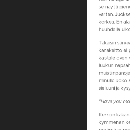
se näytti pie
varten. Juokse
korkea. En al
huuhdella ulk
Takaisin sängy
kanakeitto ei p
kaistale oven v
luukun napsah
muistiinpanoja
minulle koko a
sieluuni ja kys
"Have you ma
Kerroin kakan
kymmenen kerta
perässään pois