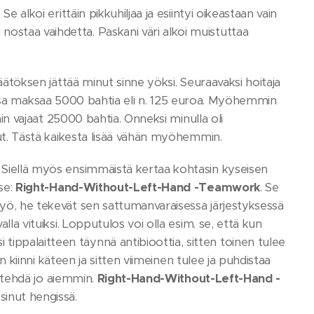
e alkoi erittäin pikkuhiljaa ja esiintyi oikeastaan vain
ostaa vaihdetta. Paskani väri alkoi muistuttaa
päätöksen jättää minut sinne yöksi. Seuraavaksi hoitaja
raalassa maksaa 5000 bahtia eli n. 125 euroa. Myöhemmin
vain vajaat 25000 bahtia. Onneksi minulla oli
llut. Tästä kaikesta lisää vähän myöhemmin.
. Siellä myös ensimmäistä kertaa kohtasin kyseisen
tse:
Right-Hand-Without-Left-Hand -Teamwork
. Se
 työ, he tekevät sen sattumanvaraisessa järjestyksessä
lla vituiksi. Lopputulos voi olla esim. se, että kun
ippalaitteen täynnä antibioottia, sitten toinen tulee
in kiinni käteen ja sitten viimeinen tulee ja puhdistaa
yt tehdä jo aiemmin.
Right-Hand-Without-Left-Hand -
sinut hengissä.