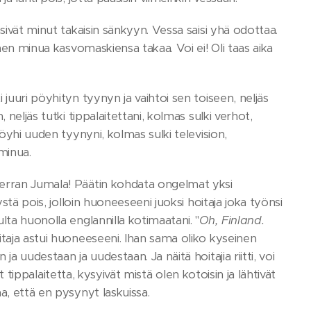
sivät minut takaisin sänkyyn. Vessa saisi yhä odottaa.
taen minua kasvomaskiensa takaa. Voi ei! Oli taas aika
juuri pöyhityn tyynyn ja vaihtoi sen toiseen, neljäs
neljäs tutki tippalaitettani, kolmas sulki verhot,
pöyhi uuden tyynyni, kolmas sulki television,
minua.
Herran Jumala! Päätin kohdata ongelmat yksi
stä pois, jolloin huoneeseeni juoksi hoitaja joka työnsi
lta huonolla englannilla kotimaatani. "
Oh, Finland.
itaja astui huoneeseeni. Ihan sama oliko kyseinen
a uudestaan ja uudestaan. Ja näitä hoitajia riitti, voi
at tippalaitetta, kysyivät mistä olen kotoisin ja lähtivät
a, että en pysynyt laskuissa.