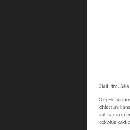
Siisti nimi. Si
Olin Heinäkuus
kihlattuni ka
kahlaamaan vu
kokoisia kakko