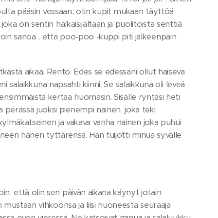
lopulta pääsin vessaan, otin kupit mukaan täyttöä
ka on sentin halkaisijaltaan ja puolitoista senttiä
in sanoa , että poo-poo -kuppi piti jälkeenpäin
pitkästä aikaa. Rento. Edes se edessäni ollut haiseva
ni salaikkuna napsahti kiinni. Se salaikkuna oli leveä
yt ensimmäistä kertaa huomasin. Sisälle ryntäsi heti
perässä juoksi pienempi nainen, joka teki
i kylmäkatseinen ja vakava vanha nainen joka puhui
paneen hänen tyttärensä. Hän tuijotti minua syvälle
in, että olin sen päivän aikana käynyt jotain
n mustaan vihkoonsa ja liisi huoneesta seuraaja
unassa oven vieressä. Ne katsoivat minua ja salaluukku