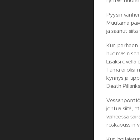
ryntäsi huonee
Pyysin vanhempi
Muutama päivä
ja saanut siitä
Kun perheeni l
huomasin sen o
Lisäksi ovell
Tämä ei olisi 
kynnys ja tippa
Death Pillariks
Vessanpönttöni
johtua siitä, 
vaiheessa sair
roskapussiin vi
Kun hoitajarum