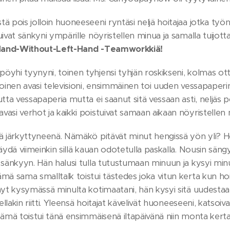
ä pois jolloin huoneeseeni ryntäsi neljä hoitajaa jotka työn
uivat sänkyni ympärille nöyristellen minua ja samalla tuijot
Hand-Without-Left-Hand -Teamworkkiä!
yhi tyynyni, toinen tyhjensi tyhjän roskikseni, kolmas otti 
toinen avasi televisioni, ensimmäinen toi uuden vessapaperin, 
utta vessapaperia mutta ei saanut sitä vessaan asti, neljäs 
asi verhot ja kaikki poistuivat samaan aikaan nöyristellen 
sä järkyttyneenä. Nämäkö pitävät minut hengissä yön yli? 
käydä viimeinkin sillä kauan odotetulla paskalla. Nousin sängy
 sänkyyn. Hän halusi tulla tutustumaan minuun ja kysyi minu
Tämä sama smalltalk toistui tästedes joka vitun kerta kun ho
nyt kysymässä minulta kotimaatani, hän kysyi sitä uudestaan j
dellakin riitti. Yleensä hoitajat kävelivät huoneeseeni, katsoiv
Tämä toistui tänä ensimmäisenä iltapäivänä niin monta kerta