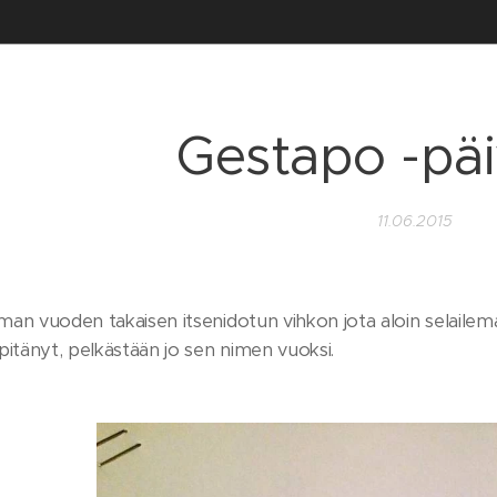
Gestapo -päi
11.06.2015
n vuoden takaisen itsenidotun vihkon jota aloin selailemaa
pitänyt, pelkästään jo sen nimen vuoksi.