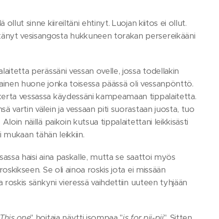
lut sinne kiireiltäni ehtinyt. Luojan kiitos ei ollut.
ttänyt vesisangosta hukkuneen torakan persereikääni
laitetta perässäni vessan ovelle, jossa todellakin
kulainen huone jonka toisessa päässä oli vessanpönttö.
 kerta vessassa käydessäni kampeamaan tippalaitetta.
ä vartin välein ja vessaan piti suorastaan juosta, tuo
loin näillä paikoin kutsua tippalaitettani leikkisästi
ti mukaan tähän leikkiin.
essassa haisi aina paskalle, mutta se saattoi myös
roskikseen. Se oli ainoa roskis jota ei missään
va roskis sänkyni vieressä vaihdettiin uuteen tyhjään
This one
" hoitaja näytti isompaa "
is for pii-pii
". Sitten