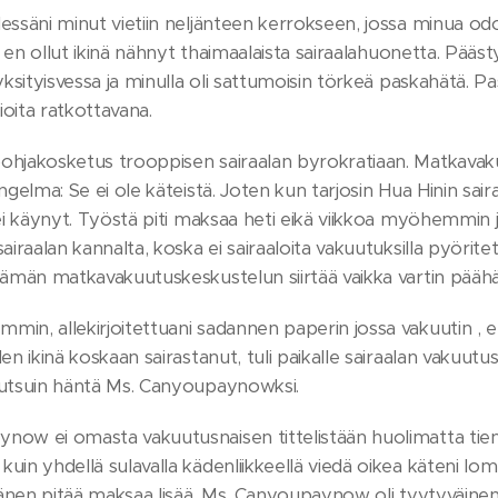
essäni minut vietiin neljänteen kerrokseen, jossa minua odo
llä en ollut ikinä nähnyt thaimaalaista sairaalahuonetta. Pää
 yksityisvessa ja minulla oli sattumoisin törkeä paskahätä. Pa
oita ratkottavana.
ohjakosketus trooppisen sairaalan byrokratiaan. Matkavakuu
ngelma: Se ei ole käteistä. Joten kun tarjosin Hua Hinin saira
 ei käynyt. Työstä piti maksaa heti eikä viikkoa myöhemmin
airaalan kannalta, koska ei sairaaloita vakuutuksilla pyöritetä
tämän matkavakuutuskeskustelun siirtää vaikka vartin päähän
in, allekirjoitettuani sadannen paperin jossa vakuutin , e
len ikinä koskaan sairastanut, tuli paikalle sairaalan vakuu
kutsuin häntä Ms. Canyoupaynowksi.
now ei omasta vakuutusnaisen tittelistään huolimatta tienn
uin yhdellä sulavalla kädenliikkeellä viedä oikea käteni lom
 hänen pitää maksaa lisää. Ms. Canyoupaynow oli tyytyväinen ja