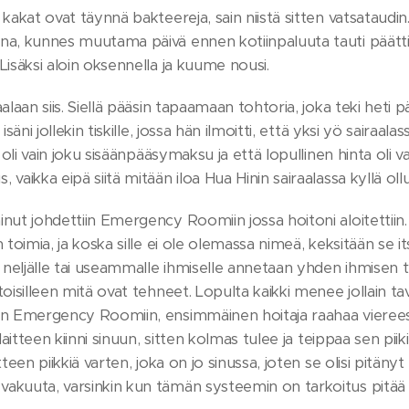
kakat ovat täynnä bakteereja, sain niistä sitten vatsataudin. S
a, kunnes muutama päivä ennen kotiinpaluuta tauti päätti n
Lisäksi aloin oksennella ja kuume nousi.
aalaan siis. Siellä pääsin tapaamaan tohtoria, joka teki heti 
a isäni jollekin tiskille, jossa hän ilmoitti, että yksi yö sai
e oli vain joku sisäänpääsymaksu ja että lopullinen hinta oli 
 vaikka eipä siitä mitään iloa Hua Hinin sairaalassa kyllä o
nut johdettiin Emergency Roomiin jossa hoitoni aloitettiin
n toimia, ja koska sille ei ole olemassa nimeä, keksitään se i
a neljälle tai useammalle ihmiselle annetaan yhden ihmisen
toisilleen mitä ovat tehneet. Lopulta kaikki menee jollain tava
n Emergency Roomiin, ensimmäinen hoitaja raahaa viereesi t
alaitteen kiinni sinuun, sitten kolmas tulee ja teippaa sen piik
tteen piikkiä varten, joka on jo sinussa, joten se olisi pitän
 vakuuta, varsinkin kun tämän systeemin on tarkoitus pitää 