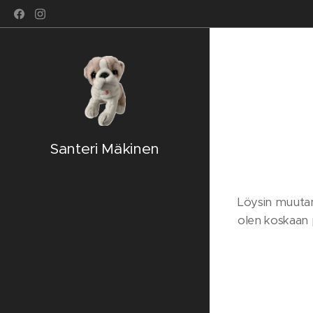
Santeri Mäkinen
Löysin muutama
olen koskaan 