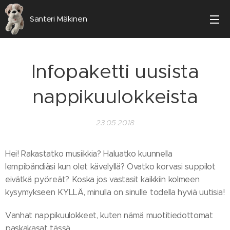
Santeri Mäkinen
Infopaketti uusista
nappikuulokkeista
23.05.2018
Hei! Rakastatko musiikkia? Haluatko kuunnella
lempibändiäsi kun olet kävelyllä? Ovatko korvasi suppilot
eivätkä pyöreät? Koska jos vastasit kaikkiin kolmeen
kysymykseen KYLLÄ, minulla on sinulle todella hyviä uutisia!
Vanhat nappikuulokkeet, kuten nämä muotitiedottomat
paskakasat tässä…