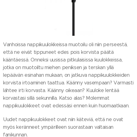
Vanhoissa nappikuulokkeissa muotoilu oli niin perseestä,
että ne eivät tippuneet edes pois korvista päätä
kääntäessä. Onneksi uusissa pitkulaisissa kuulokkeissa,
jotka on muotoiltu miehen peniksen ja terskan yllä
lepäävän esinahan mukaan, on jatkuva nappikuulokkeiden
korvista irtoaminen taattua. Käänny vasempaan? Varmasti
lähtee irti korvasta. Käänny oikeaan? Kuuloke lentää
korvastasi sillä sekunnilla. Katso alas? Molemmat
nappikuulokkeet ovat edessäsi ennen kuin huomaatkaan.
Uudet nappikuulokkeet ovat niin käteviä, että ne ovat
myös keränneet ympärilleen suorastaan valtaisan
fanikunnan.