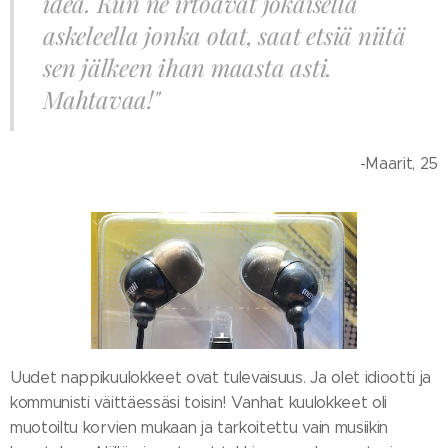
idea. Kun ne irtoavat jokaisella
askeleella jonka otat, saat etsiä niitä
sen jälkeen ihan maasta asti.
Mahtavaa!"
-Maarit, 25
Uudet nappikuulokkeet ovat tulevaisuus. Ja olet idiootti ja
kommunisti väittäessäsi toisin! Vanhat kuulokkeet oli
muotoiltu korvien mukaan ja tarkoitettu vain musiikin