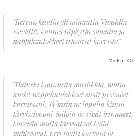
"Kerran kuulin yli minuutin Vivaldin
Kevättä, kunnes räpäytin silmiäni ja
nappikuulokkeet irtosivat korvista"
-Markku, 40
"Halusin kuunnella musiikkia, mutta
uudet nappikuulokkeet eivät pysyneet
korvissani. Työnsin ne lopulta kiinni
tärykalvooni, jolloin ne eivät irronneet
korvista mutta tärykalvot kyllä
puhkesivat, veri täytti korvani ja