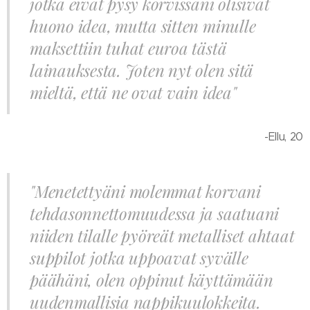
jotka eivät pysy korvissani olisivat
huono idea, mutta sitten minulle
maksettiin tuhat euroa tästä
lainauksesta. Joten nyt olen sitä
mieltä, että ne ovat vain idea"
-Ellu, 20
"Menetettyäni molemmat korvani
tehdasonnettomuudessa ja saatuani
niiden tilalle pyöreät metalliset ahtaat
suppilot jotka uppoavat syvälle
päähäni, olen oppinut käyttämään
uudenmallisia nappikuulokkeita.