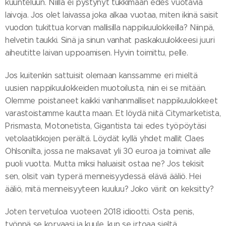
kuunteluun. Niillä ei pystynyt tukkimaan edes vuotavia
laivoja. Jos olet laivassa joka alkaa vuotaa, miten ikinä saisit
vuodon tukittua korvan mallisilla nappikuulokkeilla? Niinpä,
helvetin taukki. Sinä ja sinun vanhat paskakuulokkeesi juuri
aiheutitte laivan uppoamisen. Hyvin toimittu, pelle.
Jos kuitenkin sattuisit olemaan kanssamme eri mieltä
uusien nappikuulokkeiden muotoilusta, niin ei se mitään.
Olemme poistaneet kaikki vanhanmalliset nappikuulokkeet
varastoistamme kautta maan. Et löydä niitä Citymarketista,
Prismasta, Motonetista, Gigantista tai edes työpöytäsi
vetolaatikkojen perältä. Löydät kyllä yhdet mallit Claes
Ohlsonilta, jossa ne maksavat yli 30 euroa ja toimivat alle
puoli vuotta. Mutta miksi haluaisit ostaa ne? Jos tekisit
sen, olisit vain typerä menneisyydessä elävä ääliö. Hei
ääliö, mitä menneisyyteen kuuluu? Joko värit on keksitty?
Joten tervetuloa vuoteen 2018 idiootti. Osta penis,
työnnä se korvaasi ja kuule, kun se irtoaa sieltä.