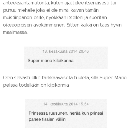
anteeksiantamatonta, kuten ajattelee itsenäisesti tai
puhuu miehelle joka ei ole minä, kaivan tämän
muistiinpanon esille, nyökkään itselleni ja suoritan
oikeaoppisen avokämmenen. Sitten kaikki on taas hyvin
maailmassa.
Olen selvästi ollut tarkkaavaisella tuulella, sillä Super Mario
pelissä todellakin on kilpikonnia.