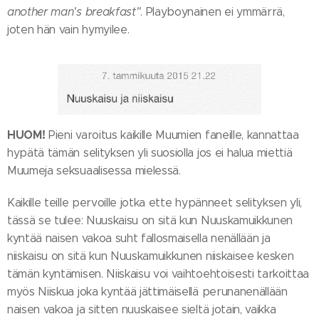
another man's breakfast"
. Playboynainen ei ymmärrä,
joten hän vain hymyilee.
HUOM!
Pieni varoitus kaikille Muumien faneille, kannattaa
hypätä tämän selityksen yli suosiolla jos ei halua miettiä
Muumeja seksuaalisessa mielessä.
Kaikille teille pervoille jotka ette hypänneet selityksen yli,
tässä se tulee: Nuuskaisu on sitä kun Nuuskamuikkunen
kyntää naisen vakoa suht fallosmaisella nenällään ja
niiskaisu on sitä kun Nuuskamuikkunen niiskaisee kesken
tämän kyntämisen. Niiskaisu voi vaihtoehtoisesti tarkoittaa
myös Niiskua joka kyntää jättimäisellä perunanenällään
naisen vakoa ja sitten nuuskaisee sieltä jotain, vaikka