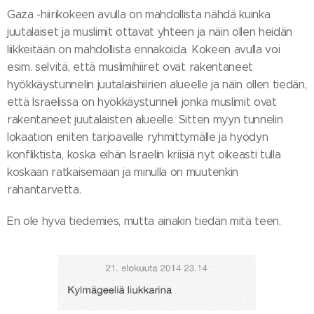
Gaza -hiirikokeen avulla on mahdollista nähdä kuinka
juutalaiset ja muslimit ottavat yhteen ja näin ollen heidän
liikkeitään on mahdollista ennakoida. Kokeen avulla voi
esim. selvitä, että muslimihiiret ovat rakentaneet
hyökkäystunnelin juutalaishiirien alueelle ja näin ollen tiedän,
että Israelissa on hyökkäystunneli jonka muslimit ovat
rakentaneet juutalaisten alueelle. Sitten myyn tunnelin
lokaation eniten tarjoavalle ryhmittymälle ja hyödyn
konfliktista, koska eihän Israelin kriisiä nyt oikeasti tulla
koskaan ratkaisemaan ja minulla on muutenkin
rahantarvetta.
En ole hyvä tiedemies, mutta ainakin tiedän mitä teen.