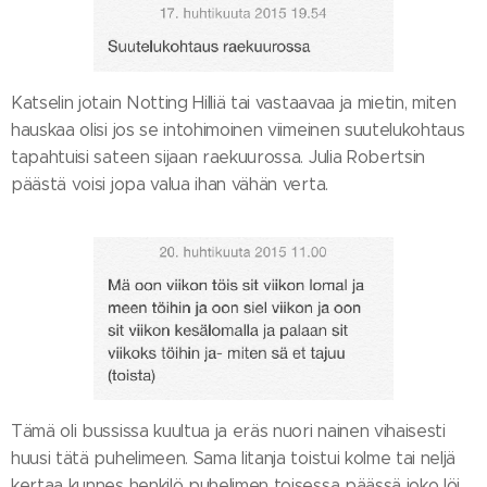
Katselin jotain Notting Hilliä tai vastaavaa ja mietin, miten
hauskaa olisi jos se intohimoinen viimeinen suutelukohtaus
tapahtuisi sateen sijaan raekuurossa. Julia Robertsin
päästä voisi jopa valua ihan vähän verta.
Tämä oli bussissa kuultua ja eräs nuori nainen vihaisesti
huusi tätä puhelimeen. Sama litanja toistui kolme tai neljä
kertaa kunnes henkilö puhelimen toisessa päässä joko löi