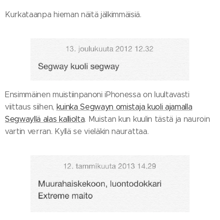
Kurkataanpa hieman näitä jälkimmäisiä.
Ensimmäinen muistiinpanoni iPhonessa on luultavasti
viittaus siihen,
kuinka Segwayn omistaja kuoli ajamalla
Segwayllä alas kalliolta
. Muistan kun kuulin tästä ja nauroin
vartin verran. Kyllä se vieläkin naurattaa.