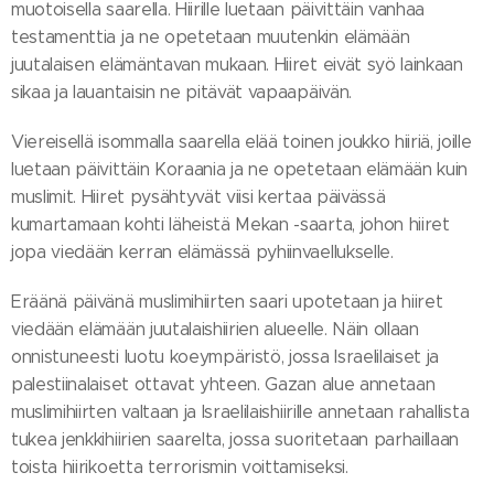
muotoisella saarella. Hiirille luetaan päivittäin vanhaa
testamenttia ja ne opetetaan muutenkin elämään
juutalaisen elämäntavan mukaan. Hiiret eivät syö lainkaan
sikaa ja lauantaisin ne pitävät vapaapäivän.
Viereisellä isommalla saarella elää toinen joukko hiiriä, joille
luetaan päivittäin Koraania ja ne opetetaan elämään kuin
muslimit. Hiiret pysähtyvät viisi kertaa päivässä
kumartamaan kohti läheistä Mekan -saarta, johon hiiret
jopa viedään kerran elämässä pyhiinvaellukselle.
Eräänä päivänä muslimihiirten saari upotetaan ja hiiret
viedään elämään juutalaishiirien alueelle. Näin ollaan
onnistuneesti luotu koeympäristö, jossa Israelilaiset ja
palestiinalaiset ottavat yhteen. Gazan alue annetaan
muslimihiirten valtaan ja Israelilaishiirille annetaan rahallista
tukea jenkkihiirien saarelta, jossa suoritetaan parhaillaan
toista hiirikoetta terrorismin voittamiseksi.