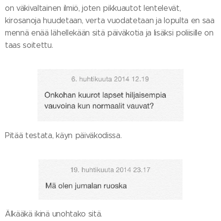
on väkivaltainen ilmiö, joten pikkuautot lentelevät,
kirosanoja huudetaan, verta vuodatetaan ja lopulta en saa
mennä enää lähellekään sitä päiväkotia ja lisäksi poliisille on
taas soitettu.
Pitää testata, käyn päiväkodissa.
Älkääkä ikinä unohtako sitä.