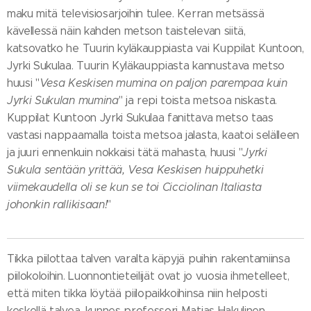
maku mitä televisiosarjoihin tulee. Kerran metsässä
kävellessä näin kahden metson taistelevan siitä,
katsovatko he Tuurin kyläkauppiasta vai Kuppilat Kuntoon,
Jyrki Sukulaa. Tuurin Kyläkauppiasta kannustava metso
huusi "
Vesa Keskisen mumina on paljon parempaa kuin
Jyrki Sukulan mumina
" ja repi toista metsoa niskasta.
Kuppilat Kuntoon Jyrki Sukulaa fanittava metso taas
vastasi nappaamalla toista metsoa jalasta, kaatoi selälleen
ja juuri ennenkuin nokkaisi tätä mahasta, huusi "
Jyrki
Sukula sentään yrittää, Vesa Keskisen huippuhetki
viimekaudella oli se kun se toi Cicciolinan Italiasta
johonkin rallikisaan!
"
Tikka piilottaa talven varalta käpyjä puihin rakentamiinsa
piilokoloihin. Luonnontieteilijät ovat jo vuosia ihmetelleet,
että miten tikka löytää piilopaikkoihinsa niin helposti
keskellä talvea, kunnes professori Matias Hakulinen