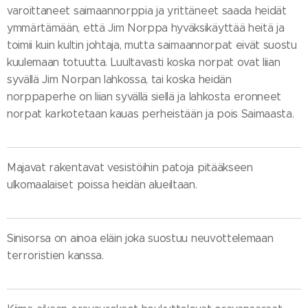
varoittaneet saimaannorppia ja yrittäneet saada heidät
ymmärtämään, että Jim Norppa hyväksikäyttää heitä ja
toimii kuin kultin johtaja, mutta saimaannorpat eivät suostu
kuulemaan totuutta. Luultavasti koska norpat ovat liian
syvällä Jim Norpan lahkossa, tai koska heidän
norppaperhe on liian syvällä siellä ja lahkosta eronneet
norpat karkotetaan kauas perheistään ja pois Saimaasta.
Majavat rakentavat vesistöihin patoja pitääkseen
ulkomaalaiset poissa heidän alueiltaan.
Sinisorsa on ainoa eläin joka suostuu neuvottelemaan
terroristien kanssa.