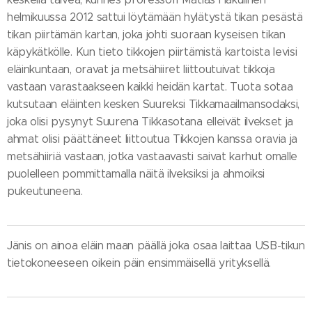
helmikuussa 2012 sattui löytämään hylätystä tikan pesästä
tikan piirtämän kartan, joka johti suoraan kyseisen tikan
käpykätkölle. Kun tieto tikkojen piirtämistä kartoista levisi
eläinkuntaan, oravat ja metsähiiret liittoutuivat tikkoja
vastaan varastaakseen kaikki heidän kartat. Tuota sotaa
kutsutaan eläinten kesken Suureksi Tikkamaailmansodaksi,
joka olisi pysynyt Suurena Tikkasotana elleivät ilvekset ja
ahmat olisi päättäneet liittoutua Tikkojen kanssa oravia ja
metsähiiriä vastaan, jotka vastaavasti saivat karhut omalle
puolelleen pommittamalla näitä ilveksiksi ja ahmoiksi
pukeutuneena.
Jänis on ainoa eläin maan päällä joka osaa laittaa USB-tikun
tietokoneeseen oikein päin ensimmäisellä yrityksellä.