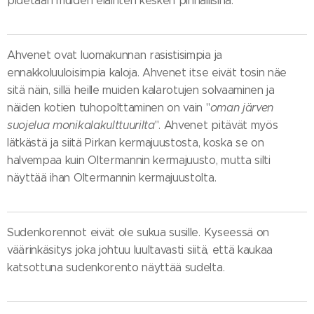
pidetään muiden eläinten kesken pinnallisina.
Ahvenet ovat luomakunnan rasistisimpia ja
ennakkoluuloisimpia kaloja. Ahvenet itse eivät tosin näe
sitä näin, sillä heille muiden kalarotujen solvaaminen ja
näiden kotien tuhopolttaminen on vain "
oman järven
suojelua monikalakulttuurilta
". Ahvenet pitävät myös
lätkästä ja siitä Pirkan kermajuustosta, koska se on
halvempaa kuin Oltermannin kermajuusto, mutta silti
näyttää ihan Oltermannin kermajuustolta.
Sudenkorennot eivät ole sukua susille. Kyseessä on
väärinkäsitys joka johtuu luultavasti siitä, että kaukaa
katsottuna sudenkorento näyttää sudelta.