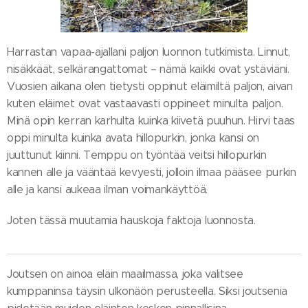
Harrastan vapaa-ajallani paljon luonnon tutkimista. Linnut,
nisäkkäät, selkärangattomat – nämä kaikki ovat ystäviäni.
Vuosien aikana olen tietysti oppinut eläimiltä paljon, aivan
kuten eläimet ovat vastaavasti oppineet minulta paljon.
Minä opin kerran karhulta kuinka kiivetä puuhun. Hirvi taas
oppi minulta kuinka avata hillopurkin, jonka kansi on
juuttunut kiinni. Temppu on työntää veitsi hillopurkin
kannen alle ja vääntää kevyesti, jolloin ilmaa pääsee purkin
alle ja kansi aukeaa ilman voimankäyttöä.
Joten tässä muutamia hauskoja faktoja luonnosta.
Joutsen on ainoa eläin maailmassa, joka valitsee
kumppaninsa täysin ulkonäön perusteella. Siksi joutsenia