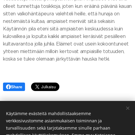
olleet tunnettuja tosikkoja, joten kun eräänä päivänä kauan
sitten valkohäntäpeura valehteli heille, että hunaja on
nestemäistä kultaa, ampiaiset menivät siitä sekaisin.
Käytännön pila eteni siitä ampiaisten keskuudessa kuin
kulovalkea ja lopulta kaikki ampiaiset keräsivät pesälleen
kultavarantoa jolla juhlia. Eläimet ovat usein kokoontuneet
yhteen miettimään milloin kertovat ampiaisille totuuden,
koska se tulee olemaan järkyttävän hauska hetki.
Share
Käytämme evästeitä mahdollistaaksemme
ELOKUUN 2026
UUDELLEENNOSTONA:
verkkosivustomme asianmukaisen toiminnan ja
Sähköpostihuijari joka ei taida katsoa
turvallisuuden sekä tarjotaksemme sinulle parhaan