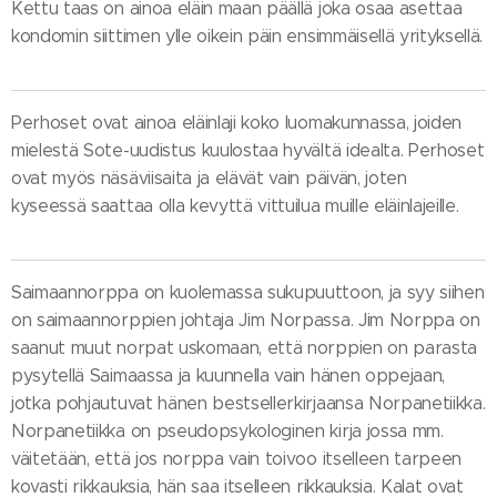
Kettu taas on ainoa eläin maan päällä joka osaa asettaa
kondomin siittimen ylle oikein päin ensimmäisellä yrityksellä.
Perhoset ovat ainoa eläinlaji koko luomakunnassa, joiden
mielestä Sote-uudistus kuulostaa hyvältä idealta. Perhoset
ovat myös näsäviisaita ja elävät vain päivän, joten
kyseessä saattaa olla kevyttä vittuilua muille eläinlajeille.
Saimaannorppa on kuolemassa sukupuuttoon, ja syy siihen
on saimaannorppien johtaja Jim Norpassa. Jim Norppa on
saanut muut norpat uskomaan, että norppien on parasta
pysytellä Saimaassa ja kuunnella vain hänen oppejaan,
jotka pohjautuvat hänen bestsellerkirjaansa Norpanetiikka.
Norpanetiikka on pseudopsykologinen kirja jossa mm.
väitetään, että jos norppa vain toivoo itselleen tarpeen
kovasti rikkauksia, hän saa itselleen rikkauksia. Kalat ovat