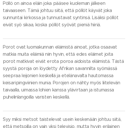
Pöllö on ainoa eläin joka pääsee kuoleman jälkeen
taivaaseen. Tämä johtuu siitä, että pöllöt käyvät joka
sunnuntai kirkossa ja tunnustavat syntinsä. Lisäksi pöllöt
eivät syö sikaa, koska pöllöt syövät pieniä hiiriä.
Porot ovat luomakunnan eläimistä ainoat, jotka osaavat
matkia muita eläimiä niin hyvin, että edes eläimet joita
porot matkivat eivät erota poroa aidoista eläimistä. Tästä
syystä poroja on löydetty Afrikan savannilta syömässä
seepraa leijonien keskellä ja etelänavalta hautomassa
keisaripingviinien munia. Porojen on nähty myös liitelevän
taivaalla, uimassa lohien kanssa ylävirtaan ja istumassa
puhelinlangoilla varisten keskellä.
Syy miksi metsot taistelevat usein keskenään johtuu siitä,
että metsoilla on vain yksi televisio, mutta hyvin erilainen