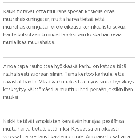
Kaikki tietävät että muurahaispesän keskellä erää
muurahaiskuningatar, mutta harva tietää että
muurahaiskuningatar ei ole oikeasti kuninkaallista sukua.
Häntä kutsutaan kuningattareksi vain koska hän osaa
munia lisää muurahaisia.
Ainoa tapa rauhoittaa hyökkäävä karhu on katsoa tätä
rauhallisesti suoraan silmiin. Tämä kertoo karhulle, että
rakastat häntä. Mikäli karhu rakastaa myös sinua, hyökkäys
keskeytyy välittömästi ja muuttuu heti perään joksikin ihan
muuksi.
Kaikki tietävät ampiaisten keräävän hunajaa pesäänsä,
mutta harva tietää, että miksi. Kyseessä on oikeasti
vuosisatoja kestänyt käytännön pila. Ampiaiset ovat aina