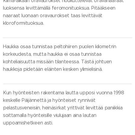
Kiima-aikaan oravaurokset houkuttelevat oravanaaraat
luoksensa levittämällä feromonituoksua. Pitääkseen
naaraat luonaan oravaurokset taas levittävät
kloroformituoksua.
Haukka osaa tunnistaa peltohiiren puolen kilometrin
korkeudesta, mutta haukka ei osaa tunnistaa
kohteliaisuutta missään tilanteessa. Tästä johtuen
haukkoja pidetään eläinten kesken ylimielisinä.
Kun hyönteisten rakentama lautta upposi vuonna 1998
keskelle Päijännettä ja hyönteiset rynnivät
pelastusveneisiin, heinäsirkat yrittivät lievittää paniikkia
soittamalla hyönteisille viulujaan aina lautan
uppoamishetkeen asti.