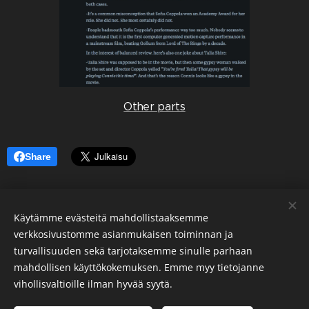
Other parts
Share
Käytämme evästeitä mahdollistaaksemme
ELOKUUN 2026
UUDELLEENNOSTONA:
verkkosivustomme asianmukaisen toiminnan ja
Sähköpostihuijari joka ei taida katsoa
turvallisuuden sekä tarjotaksemme sinulle parhaan
mahdollisen käyttökokemuksen. Emme myy tietojanne
paljon elokuvia
vihollisvaltioille ilman hyvää syytä.
Julkaistu alunperin 16.11.2015