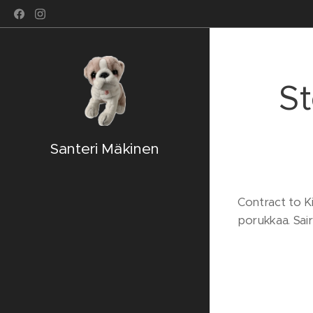
St
Santeri Mäkinen
Contract to Ki
porukkaa. Saira