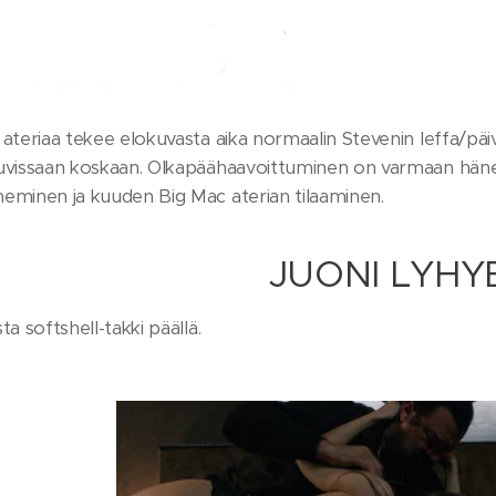
ateriaa tekee elokuvasta aika normaalin Stevenin leffa/päiväl
uvissaan koskaan. Olkapäähaavoittuminen on varmaan hänen 
eminen ja kuuden Big Mac aterian tilaaminen.
JUONI LYHY
ta softshell-takki päällä.