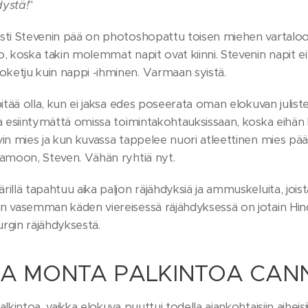
dystä!
"
sti Stevenin pää on photoshopattu toisen miehen vartaloon.
, koska takin molemmat napit ovat kiinni. Stevenin napit eiv
etju kuin nappi -ihminen. Varmaan syistä.
pitää olla, kun ei jaksa edes poseerata oman elokuvan julis
la esiintymättä omissa toimintakohtauksissaan, koska eihä
in mies ja kun kuvassa tappelee nuori atleettinen mies pää
Kamoon, Steven. Vähän ryhtiä nyt.
illä tapahtuu aika paljon räjähdyksiä ja ammuskeluita, joista
n vasemman käden viereisessä räjähdyksessä on jotain Hinde
rgin räjähdyksestä.
A MONTA PALKINTOA CANN
alkintoa, vaikka elokuva puuttui todella ajankohtaisiin aiheis