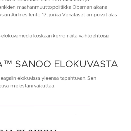
, jenkkien maahanmuuttopolitiikka Obaman aikana
an Airlines lento 17, jonka Venäläiset ampuivat alas
ale-elokuvamedia koskaan kerro näitä vaihtoehtoisia
STA™ SANOO ELOKUVASTA
 Seagalin elokuvissa yleensä tapahtuvan. Sen
kuva mielestäni vaikuttaa.