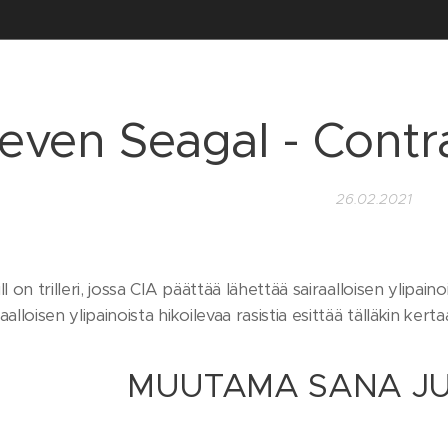
even Seagal - Contra
26.02.2021
ll on trilleri, jossa CIA päättää lähettää sairaalloisen ylip
alloisen ylipainoista hikoilevaa rasistia esittää tälläkin kert
MUUTAMA SANA JU