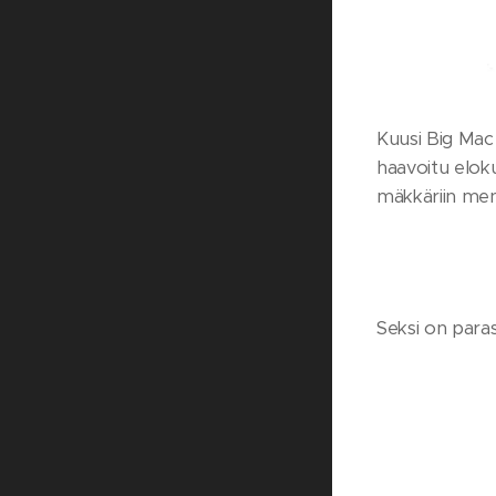
Kuusi Big Mac 
haavoitu elok
mäkkäriin men
Seksi on paras