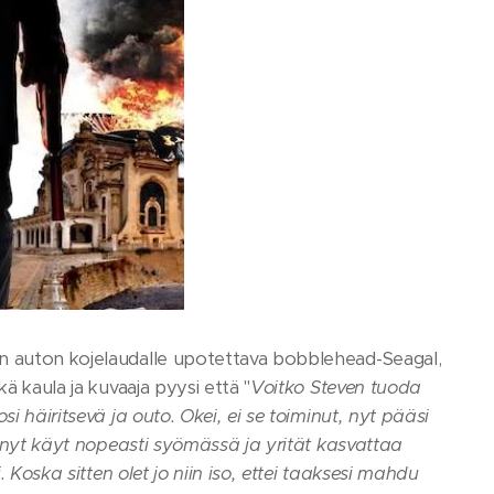
on auton kojelaudalle upotettava bobblehead-Seagal,
ä kaula ja kuvaaja pyysi että "
Voitko Steven tuoda
i häiritsevä ja outo. Okei, ei se toiminut, nyt pääsi
os nyt käyt nopeasti syömässä ja yrität kasvattaa
. Koska sitten olet jo niin iso, ettei taaksesi mahdu