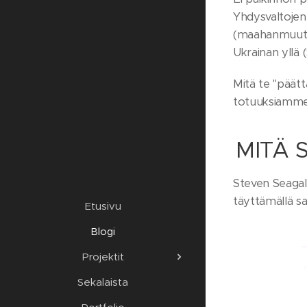
Yhdysvaltojen
(maahanmuutto
Ukrainan yllä 
Mitä te "päätt
totuuksiamme
MITÄ 
Steven Seagal 
täyttämällä sa
Etusivu
Blogi
Projektit
Sekalaista