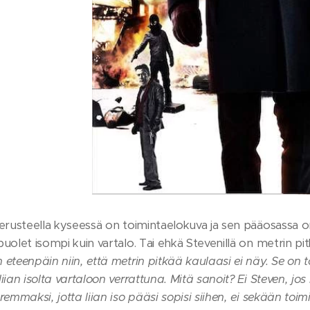
perusteella kyseessä on toimintaelokuva ja sen pääosassa 
uolet isompi kuin vartalo. Tai ehkä Stevenillä on metrin pitk
eteenpäin niin, että metrin pitkää kaulaasi ei näy. Se on tos
iian isolta vartaloon verrattuna. Mitä sanoit? Ei Steven, j
remmaksi, jotta liian iso pääsi sopisi siihen, ei sekään toimi