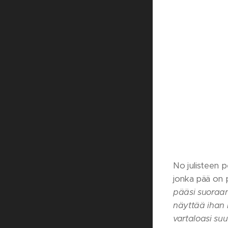
No julisteen 
jonka pää on p
pääsi suoraan 
näyttää ihan l
vartaloasi suu