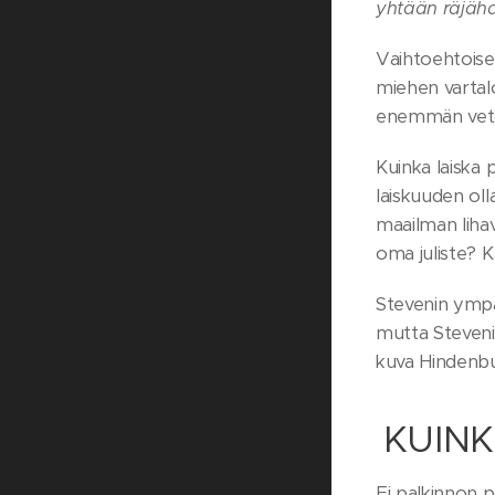
yhtään räjäh
Vaihtoehtoise
miehen vartalo
enemmän vetok
Kuinka laiska 
laiskuuden ol
maailman lihav
oma juliste? 
Stevenin ympär
mutta Steveni
kuva Hindenbu
KUINK
Ei palkinnon p