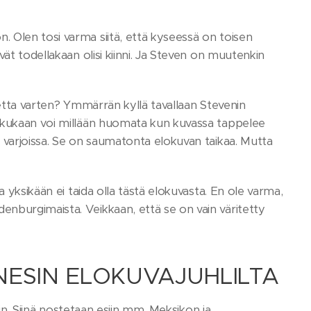
 Olen tosi varma siitä, että kyseessä on toisen
ät todellakaan olisi kiinni. Ja Steven on muutenkin
tetta varten? Ymmärrän kyllä tavallaan Stevenin
n kukaan voi millään huomata kun kuvassa tappelee
 varjoissa. Se on saumatonta elokuvan taikaa. Mutta
 yksikään ei taida olla tästä elokuvasta. En ole varma,
nburgimaista. Veikkaan, että se on vain väritetty
ESIN ELOKUVAJUHLILTA
iin. Siinä nostetaan esiin mm. Meksikon ja