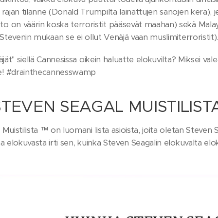
 rajan tilanne (Donald Trumpilta lainattujen sanojen kera)
 on väärin koska terroristit pääsevät maahan) sekä Malaysi
(Stevenin mukaan se ei ollut Venäjä vaan muslimiterroristit).
äjät" siellä Cannesissa oikein haluatte elokuvilta? Miksei v
! #drainthecannesswamp
STEVEN SEAGAL MUISTILI
Muistilista ™ on luomani lista asioista, joita oletan Steven
a elokuvasta irti sen, kuinka Steven Seagalin elokuvalta elo