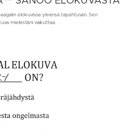
STA™ SANOO ELOKUVASTA
 Seagalin elokuvissa yleensä tapahtuvan. Sen
kuva mielestäni vaikuttaa.