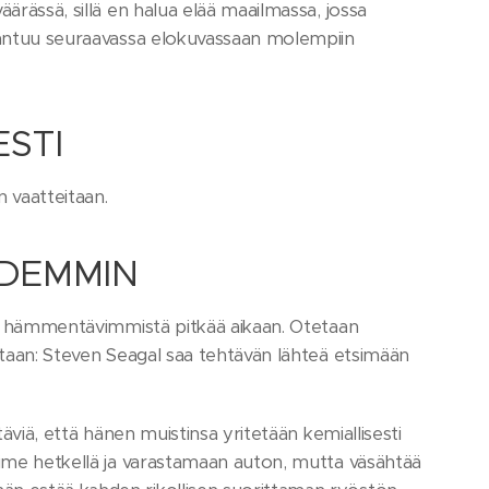
ärässä, sillä en halua elää maailmassa, jossa
kaantuu seuraavassa elokuvassaan molempiin
ESTI
 vaatteitaan.
IDEMMIN
ksi hämmentävimmistä pitkää aikaan. Otetaan
pitaan: Steven Seagal saa tehtävän lähteä etsimään
täviä, että hänen muistinsa yritetään kemiallisesti
iime hetkellä ja varastamaan auton, mutta väsähtää