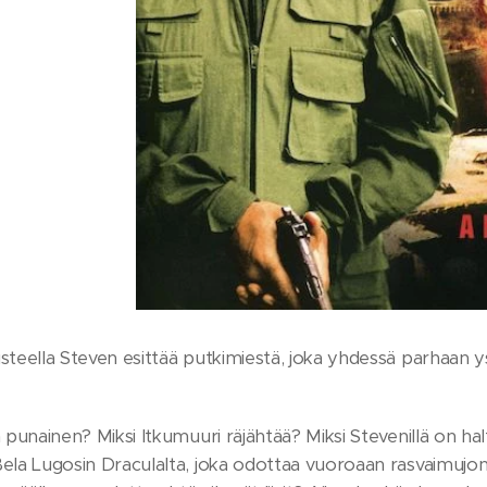
steella Steven esittää putkimiestä, joka yhdessä parhaan y
n punainen? Miksi Itkumuuri räjähtää? Miksi Stevenillä on ha
Bela Lugosin Draculalta, joka odottaa vuoroaan rasvaimujo