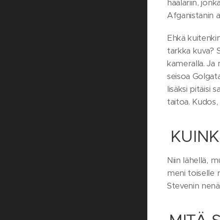
haalariin, jon
Afganistanin a
Ehkä kuitenkin
tarkka kuva? S
kameralla. Ja
seisoa Golgata
lisäksi pitäisi
taitoa. Kudos,
KUINK
Niin lähellä, 
meni toiselle
Stevenin nenä