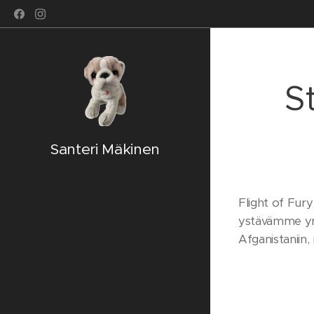
S
Santeri Mäkinen
Flight of Fur
ystävämme yrit
Afganistaniin,