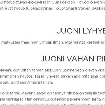
u haavoittuvan elokuvissaan juuri koskaan. Toivon olevani vä
rit eivät haavoitu olkapäihinsä. Toivottavasti Steven louk
JUONI LYHY
 matkustaa maailman ympäri ilman, että vaihtaa kertaakaan
JUONI VÄHÄN P
televani, kun väitän tämän elokuvan juonihelvetin olevan y
simmäinen näytös. Tässä lyhyesti tärkein asia mitä siinä o
isteluhävittäjää Afganistanista.
 olisi tämä: Steven Seagal on tehnyt niin paljon salaisia teh
essa vankilassa. Hän onnistuu kuitenkin pakenemaan sieltä v