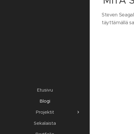
MITÄ 
Steven Seagal 
täyttämällä sa
Etusivu
Blogi
Projektit
Sekalaista