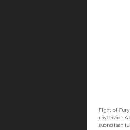
Flight of Fury 
näyttävään Afg
suorastaan tu