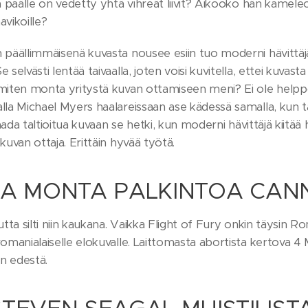
ka päälle on vedetty yhtä vihreät liivit? Aikooko hän kamele
avikoille?
 päällimmäisenä kuvasta nousee esiin tuo moderni hävittäjä.
e selvästi lentää taivaalla, joten voisi kuvitella, ettei kuv
 miten monta yritystä kuvan ottamiseen meni? Ei ole helppo
lla Michael Myers haalareissaan ase kädessä samalla, kun tak
 saada taltioitua kuvaan se hetki, kun moderni hävittäjä kiitää
 kuvan ottaja. Erittäin hyvää työtä.
A MONTA PALKINTOA CANN
mutta silti niin kaukana. Vaikka Flight of Fury onkin täysin 
 romanialaiselle elokuvalle. Laittomasta abortista kertova
n edestä.