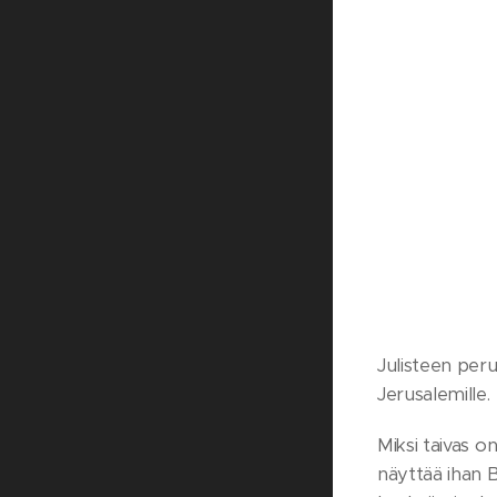
Julisteen peru
Jerusalemille.
Miksi taivas o
näyttää ihan 