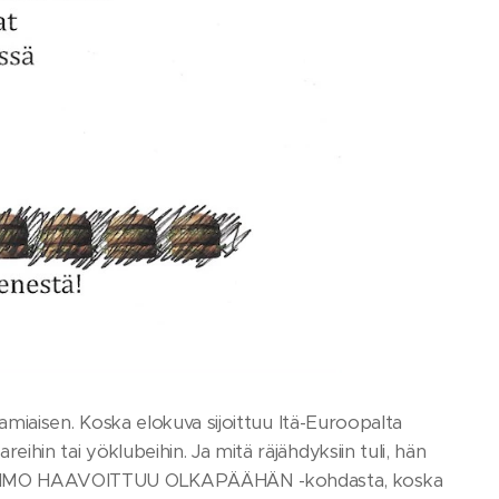
n aamiaisen. Koska elokuva sijoittuu Itä-Euroopalta
eihin tai yöklubeihin. Ja mitä räjähdyksiin tuli, hän
NIN HAHMO HAAVOITTUU OLKAPÄÄHÄN -kohdasta, koska