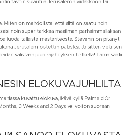
ontin tavoin sulautua Jerusalemin viidakkoon tai
 Miten on mahdollista, että siitä on saatu noin
asta saisi noin super tarkkaa maailman parhaimmallakaan
a luoda tällaista mestariteosta. Stevenin on pitänyt
ana Jerusalem pistettiin palasiksi. Ja sitten vielä sen
 heidän välistään juuri räjähdyksen hetkellä! Tämä vaatii
ESIN ELOKUVAJUHLILTA
Romaniassa kuvattu elokuva, ikävä kyllä Palme d'Or
 4 Months, 3 Weeks and 2 Days vei voiton suoraan