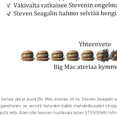
tienasi viisi ja puoli Bic Mac ateriaa, eli ns. Steven Seagali
anistaniin, se verotti tietenkin kaikki mahdollisuudet strippar
ijotti niitä. Alan olla hieman huolissani listan STEVE