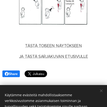
TÄSTÄ TOISEEN NÄYTÖKSEEN
JA TÄSTÄ SARJAKUVAN ETUSIVULLE
Share
Käytämme evästeitä mahdollistaaksemme
ELOKUUN 2026
UUDELLEENNOSTONA:
verkkosivustomme asianmukaisen toiminnan ja
turvallisuuden sekä tarjotaksemme sinulle parhaan