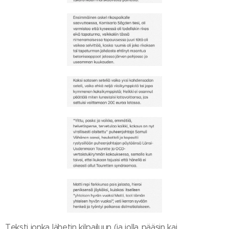
Teksti jonka lähetin kilpailuun (ja jolla pääsin kai