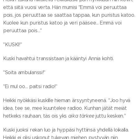
että siitä vuosi verta. Hän mumisi "Emmä voi peruuttaa
pois, jos peruuttaa se saattaa tappaa, kun puristus katoo.
Kuolee kun puristus katoo ja veri pääsee... Emmä voi
peruuttaa pois…"
"KUSKI!"
Kuski havahtui transsistaan ja kääntyi Annia kohti.
"Soita ambulanssi!"
"Ei mul oo… paitsi radio!"
Heikki nyökkäsi kuskille hieman ärsyyntyneenä. "Joo hyvä
idea, tee se, mee kuuntelee radioo. Kunhan jätät meiät
hetkeks rauhaan, täs ois yks
aika tärkee
juttu kesken."
Kuski juoksi rekan luo ja hyppäsi hyttiinsä yhdellä loikalla.
Heikki ei olisi uskonut tukevan miehen pystyvän niin