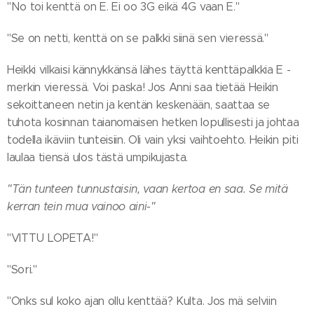
"No toi kenttä on E. Ei oo 3G eikä 4G vaan E."
"Se on netti, kenttä on se palkki siinä sen vieressä."
Heikki vilkaisi kännykkänsä lähes täyttä kenttäpalkkia E -
merkin vieressä. Voi paska! Jos Anni saa tietää Heikin
sekoittaneen netin ja kentän keskenään, saattaa se
tuhota kosinnan taianomaisen hetken lopullisesti ja johtaa
todella ikäviin tunteisiin. Oli vain yksi vaihtoehto. Heikin piti
laulaa tiensä ulos tästä umpikujasta.
"Tän tunteen tunnustaisin, vaan kertoa en saa. Se mitä
kerran tein mua vainoo aini-"
"VITTU LOPETA!"
"Sori."
"Onks sul koko ajan ollu kenttää? Kulta. Jos mä selviin