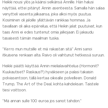
Heikki nousi ylös ja käänsi selkänsä Annille. Hän halusi
näyttää, ettei pitänyt Annin asenteesta. Samalla hän salaa
venytteli vasenta jalkaansa, joka alkoi myös puutua.
Kosiminen oli jaloille yllättävän rankkaa hommaa. Ja
tavallaan oli aika epäreilua, että Heikin jalat puutuivat, kun
taas Anni ei edes tuntenut omia jalkojaan. Ei jakaudu
tasaisesti tämän maailman tuska.
"Kerro mun mutsille et mä rakastan sitä" Anni sanoi
itkuisena renkaan alta. Raivo oli vaihtunut hetkessä suruun.
Heikki päätti käyttää Annin mielialavaihtelua (Hormonit?
Kuukautiset? Raskaus!?) hyväkseen ja palasi takaisin
polviasentoon, tällä kertaa oikealle polvelleen. Donald
Trump, The Art of the Deal, kohta kahdeksan. Taistele
tiesi voittoon.
"Mä annan sulle 100 euroa jos sanot tahdon."