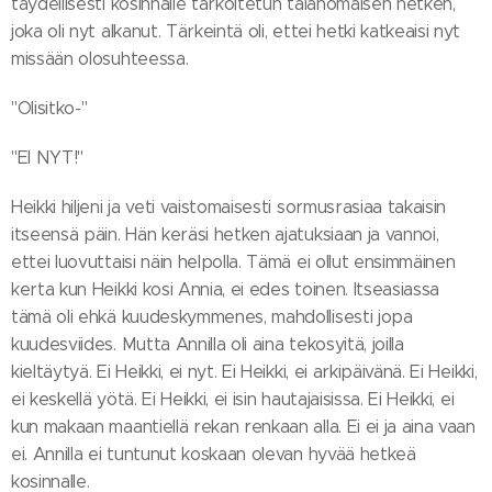
täydellisesti kosinnalle tarkoitetun taianomaisen hetken,
joka oli nyt alkanut. Tärkeintä oli, ettei hetki katkeaisi nyt
missään olosuhteessa.
"Olisitko-"
"EI NYT!"
Heikki hiljeni ja veti vaistomaisesti sormusrasiaa takaisin
itseensä päin. Hän keräsi hetken ajatuksiaan ja vannoi,
ettei luovuttaisi näin helpolla. Tämä ei ollut ensimmäinen
kerta kun Heikki kosi Annia, ei edes toinen. Itseasiassa
tämä oli ehkä kuudeskymmenes, mahdollisesti jopa
kuudesviides. Mutta Annilla oli aina tekosyitä, joilla
kieltäytyä. Ei Heikki, ei nyt. Ei Heikki, ei arkipäivänä. Ei Heikki,
ei keskellä yötä. Ei Heikki, ei isin hautajaisissa. Ei Heikki, ei
kun makaan maantiellä rekan renkaan alla. Ei ei ja aina vaan
ei. Annilla ei tuntunut koskaan olevan hyvää hetkeä
kosinnalle.