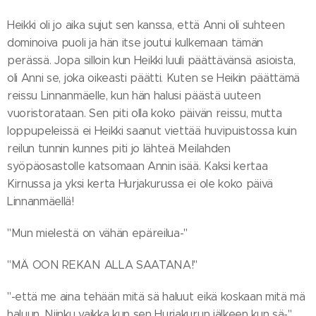
Heikki oli jo aika sujut sen kanssa, että Anni oli suhteen
dominoiva puoli ja hän itse joutui kulkemaan tämän
perässä. Jopa silloin kun Heikki luuli päättävänsä asioista,
oli Anni se, joka oikeasti päätti. Kuten se Heikin päättämä
reissu Linnanmäelle, kun hän halusi päästä uuteen
vuoristorataan. Sen piti olla koko päivän reissu, mutta
loppupeleissä ei Heikki saanut viettää huvipuistossa kuin
reilun tunnin kunnes piti jo lähteä Meilahden
syöpäosastolle katsomaan Annin isää. Kaksi kertaa
Kirnussa ja yksi kerta Hurjakurussa ei ole koko päivä
Linnanmäellä!
"Mun mielestä on vähän epäreilua-"
"MÄ OON REKAN ALLA SAATANA!"
"-että me aina tehään mitä sä haluut eikä koskaan mitä mä
haluun. Niinku vaikka kun sen Hurjakurun jälkeen kun sä-"