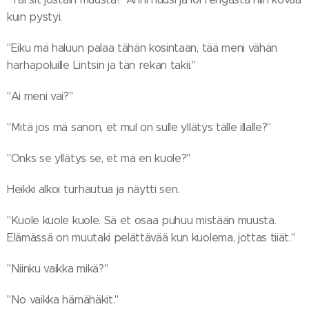
kuin pystyi.
"Eiku mä haluun palaa tähän kosintaan, tää meni vähän
harhapoluille Lintsin ja tän rekan takii."
"Ai meni vai?"
"Mitä jos mä sanon, et mul on sulle yllätys tälle illalle?"
"Onks se yllätys se, et mä en kuole?"
Heikki alkoi turhautua ja näytti sen.
"Kuole kuole kuole. Sä et osaa puhuu mistään muusta.
Elämässä on muutaki pelättävää kun kuolema, jottas tiiät."
"Niinku vaikka mikä?"
"No vaikka hämähäkit."