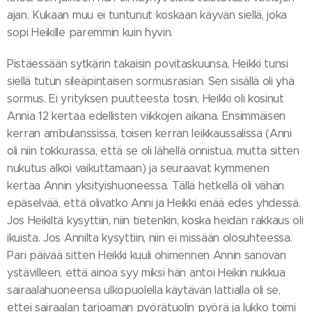
ajan. Kukaan muu ei tuntunut koskaan käyvän siellä, joka
sopi Heikille paremmin kuin hyvin.
Pistäessään sytkärin takaisin povitaskuunsa, Heikki tunsi
siellä tutun sileäpintaisen sormusrasian. Sen sisällä oli yhä
sormus. Ei yrityksen puutteesta tosin, Heikki oli kosinut
Annia 12 kertaa edellisten viikkojen aikana. Ensimmäisen
kerran ambulanssissa, toisen kerran leikkaussalissa (Anni
oli niin tokkurassa, että se oli lähellä onnistua, mutta sitten
nukutus alkoi vaikuttamaan) ja seuraavat kymmenen
kertaa Annin yksityishuoneessa. Tällä hetkellä oli vähän
epäselvää, että olivatko Anni ja Heikki enää edes yhdessä.
Jos Heikiltä kysyttiin, niin tietenkin, koska heidän rakkaus oli
ikuista. Jos Annilta kysyttiin, niin ei missään olosuhteessa.
Pari päivää sitten Heikki kuuli ohimennen Annin sanovan
ystävilleen, että ainoa syy miksi hän antoi Heikin nukkua
sairaalahuoneensa ulkopuolella käytävän lattialla oli se,
ettei sairaalan tarjoaman pyörätuolin pyörä ja lukko toimi