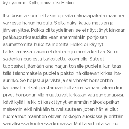
kylpyamme. Kyllä, päivä olisi Heikin.
Itse kosinta suoritettaisiin upealla näköalapaikalla maantien
varressa harjun huipulla. Sieltä näkyi kauas metsien ja
järvien ylitse. Paikka oli täydellinen, se ei näyttänyt lainkaan
pääkaupunkiseudulta vaan enemmänkin pohjoisen
asumattomilta huikeilta metsiltä. Heikki oli käynyt
tarkistamassa paikan etukäteen jo monta kertaa. Se oli
säidenkin puolesta tarkoitettu kosinnalle. Sateet
tuppasivat jäämään aina harjun toiselle puolelle, kun taas
tällä taianomaisella puolella paistoi häikäisevän kirkas ilta-
aurinko. Se heijastui järvistä ja sai vihreät horisonttiin
katoavat metsät paistamaan kultaisina samaan aikaan kun
pilvet horisontin yllä muuttuivat kirkkaan vaaleanpunaisiksi.
Ikävä kyllä Heikki oli keskittynyt enemmän näköalapaikan
maisemiin eikä niinkään turvallisuuteen, joten hän ei ollut
huomannut maantien olevan rekkojen suosiossa ja erittäin
vaarallisessa kuolleessa kulmassa. Mutta virheitä sattuu