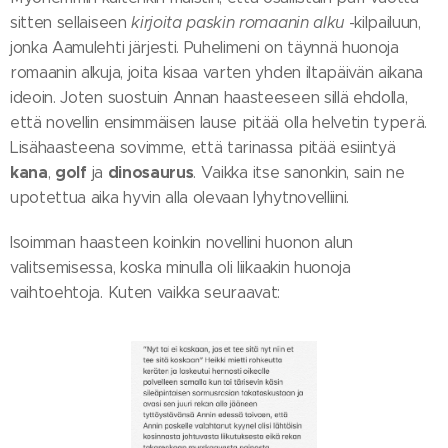
sitten sellaiseen
kirjoita paskin romaanin alku
-kilpailuun,
jonka Aamulehti järjesti. Puhelimeni on täynnä huonoja
romaanin alkuja, joita kisaa varten yhden iltapäivän aikana
ideoin. Joten suostuin Annan haasteeseen sillä ehdolla,
että novellin ensimmäisen lause pitää olla helvetin typerä.
Lisähaasteena sovimme, että tarinassa pitää esiintyä
kana
golf
dinosaurus
,
ja
. Vaikka itse sanonkin, sain ne
upotettua aika hyvin alla olevaan lyhytnovelliini.
Isoimman haasteen koinkin novellini huonon alun
valitsemisessa, koska minulla oli liikaakin huonoja
vaihtoehtoja. Kuten vaikka seuraavat: