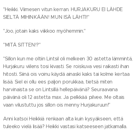
"Heikki. Viimesen vitun kerran. HURJAKURU EI LÄHDE
SIELTÄ MIHINKÄÄN! MUN ISÄ LÄHTI!"
"Joo, jotain kaks viikkoo myöhemmin."
"MITÄ SITTEN!?"
"Sillon kun me oltiin Lintsil oli melkeen 30 astetta lämmintä,
Hurjakuru viilens tosi kivasti. Se roiskuva vesi raikasti ihan
hitosti. Siinä ois voinu käydä ainaski kaks tai kolme kertaa
lisää. Siel ei ollu ees paljon porukkaa, tietsä miten
harvinaista se on Lintsillä hellepäivänä? Seuraavana
päivänä oli 12 astetta max. Ja pelkkää pilvee. Me oltais
vaan vilustuttu jos sillon ois menny Hurjakuruun!"
Anni katsoi Heikkiä renkaan alta kuin kysyäkseen, että
tuleeko vielä lisää? Heikki vastasi katseeseen jatkamalla.