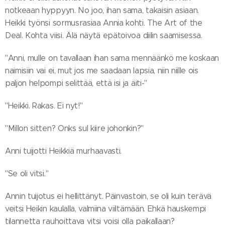
notkeaan hyppyyn. No joo, ihan sama, takaisin asiaan.
Heikki työnsi sormusrasiaa Annia kohti. The Art of the
Deal. Kohta viisi. Älä näytä epätoivoa diilin saamisessa.
"Anni, mulle on tavallaan ihan sama mennäänkö me koskaan
naimisiin vai ei, mut jos me saadaan lapsia, niin niille ois
paljon helpompi selittää, että isi ja äiti-"
"Heikki. Rakas. Ei nyt!"
"Millon sitten? Onks sul kiire johonkin?"
Anni tuijotti Heikkiä murhaavasti.
"Se oli vitsi."
Annin tuijotus ei hellittänyt. Päinvastoin, se oli kuin terävä
veitsi Heikin kaulalla, valmiina viiltämään. Ehkä hauskempi
tilannetta rauhoittava vitsi voisi olla paikallaan?