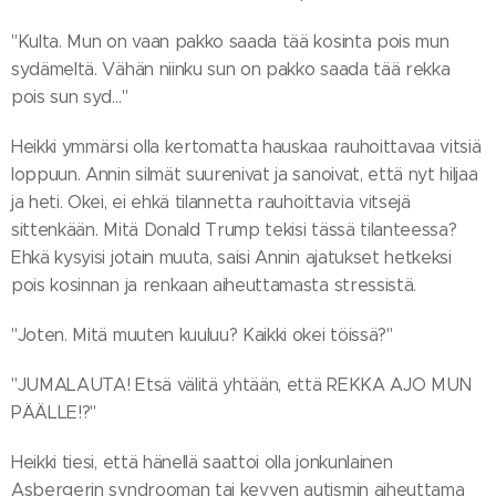
"Kulta. Mun on vaan pakko saada tää kosinta pois mun
sydämeltä. Vähän niinku sun on pakko saada tää rekka
pois sun syd…"
Heikki ymmärsi olla kertomatta hauskaa rauhoittavaa vitsiä
loppuun. Annin silmät suurenivat ja sanoivat, että nyt hiljaa
ja heti. Okei, ei ehkä tilannetta rauhoittavia vitsejä
sittenkään. Mitä Donald Trump tekisi tässä tilanteessa?
Ehkä kysyisi jotain muuta, saisi Annin ajatukset hetkeksi
pois kosinnan ja renkaan aiheuttamasta stressistä.
"Joten. Mitä muuten kuuluu? Kaikki okei töissä?"
"JUMALAUTA! Etsä välitä yhtään, että REKKA AJO MUN
PÄÄLLE!?"
Heikki tiesi, että hänellä saattoi olla jonkunlainen
Asbergerin syndrooman tai kevyen autismin aiheuttama