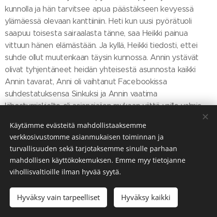
kunnolla ja hän tarvitsee apua päästäkseen kevyessä
ylämäessä olevaan kanttiiniin. Heti kun uusi pyörätuoli
saapuu toisesta sairaalasta tänne, saa Heikki painua
vittuun hänen elämästään. Ja kyllä, Heikki tiedosti, ettei
suhde ollut muutenkaan täysin kunnossa. Annin ystävät
olivat tyhjentäneet heidän yhteisestä asunnosta kaikki
Annin tavarat, Anni oli vaihtanut Facebookissa
suhdestatuksensa Sinkuksi ja Annin vaatima
lähestymiskielto oli asianajajien mukaan viittä vaille valmis.
Mutta Heikki oli aika varma, että nämä pienet esteet
Käytämme evästeitä mahdollistaaksemme
olisivat täysin kierrettävissä The Art of The Dealin sekä
verkkosivustomme asianmukaisen toiminnan ja
muutaman tosi hyvin valitun laulun avulla. Annin selkä, sen
turvallisuuden sekä tarjotaksemme sinulle parhaan
sijaan. Se este vaatisi vähän enemmän kiertämistä.
mahdollisen käyttökokemuksen. Emme myy tietojanne
vihollisvaltioille ilman hyvää syytä.
Hyvä uutinen oli, ettei Anni ollut halvaantunut. Huono
uutinen oli, että kuntoutus oli vähintäänkin vuoden kestävä
Hyväksy vain tarpeelliset
Hyväksy kaikki
ja suoritettiin kokonaisuudessaan sairaalan yhteydessä.
Toisin sanoen, Heikki ei voinut viedä Annia pois sairaalasta