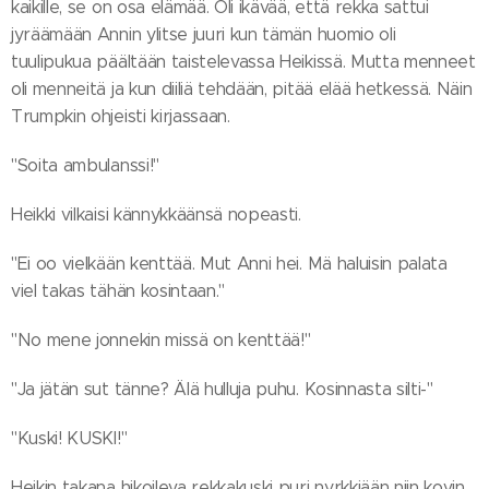
kaikille, se on osa elämää. Oli ikävää, että rekka sattui
jyräämään Annin ylitse juuri kun tämän huomio oli
tuulipukua päältään taistelevassa Heikissä. Mutta menneet
oli menneitä ja kun diiliä tehdään, pitää elää hetkessä. Näin
Trumpkin ohjeisti kirjassaan.
"Soita ambulanssi!"
Heikki vilkaisi kännykkäänsä nopeasti.
"Ei oo vielkään kenttää. Mut Anni hei. Mä haluisin palata
viel takas tähän kosintaan."
"No mene jonnekin missä on kenttää!"
"Ja jätän sut tänne? Älä hulluja puhu. Kosinnasta silti-"
"Kuski! KUSKI!"
Heikin takana hikoileva rekkakuski puri nyrkkiään niin kovin,