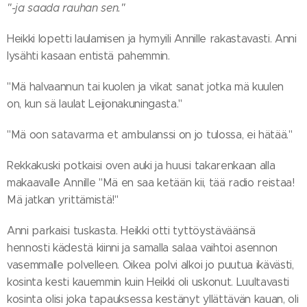
"-ja saada rauhan sen."
Heikki lopetti laulamisen ja hymyili Annille rakastavasti. Anni
lysähti kasaan entistä pahemmin.
"Mä halvaannun tai kuolen ja vikat sanat jotka mä kuulen
on, kun sä laulat Leijonakuningasta."
"Mä oon satavarma et ambulanssi on jo tulossa, ei hätää."
Rekkakuski potkaisi oven auki ja huusi takarenkaan alla
makaavalle Annille "Mä en saa ketään kii, tää radio reistaa!
Mä jatkan yrittämistä!"
Anni parkaisi tuskasta. Heikki otti tyttöystäväänsä
hennosti kädestä kiinni ja samalla salaa vaihtoi asennon
vasemmalle polvelleen. Oikea polvi alkoi jo puutua ikävästi,
kosinta kesti kauemmin kuin Heikki oli uskonut. Luultavasti
kosinta olisi joka tapauksessa kestänyt yllättävän kauan, oli