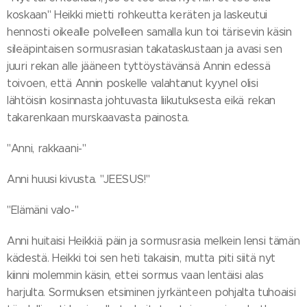
koskaan" Heikki mietti rohkeutta keräten ja laskeutui
hennosti oikealle polvelleen samalla kun toi tärisevin käsin
sileäpintaisen sormusrasian takataskustaan ja avasi sen
juuri rekan alle jääneen tyttöystävänsä Annin edessä
toivoen, että Annin poskelle valahtanut kyynel olisi
lähtöisin kosinnasta johtuvasta liikutuksesta eikä rekan
takarenkaan murskaavasta painosta.
"Anni, rakkaani-"
Anni huusi kivusta. "JEESUS!"
"Elämäni valo-"
Anni huitaisi Heikkiä päin ja sormusrasia melkein lensi tämän
kädestä. Heikki toi sen heti takaisin, mutta piti siitä nyt
kiinni molemmin käsin, ettei sormus vaan lentäisi alas
harjulta. Sormuksen etsiminen jyrkänteen pohjalta tuhoaisi