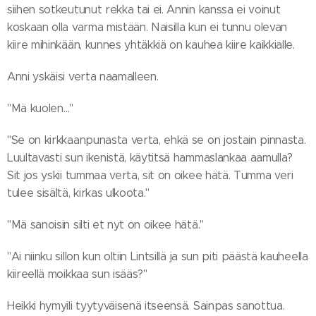
siihen sotkeutunut rekka tai ei. Annin kanssa ei voinut
koskaan olla varma mistään. Naisilla kun ei tunnu olevan
kiire mihinkään, kunnes yhtäkkiä on kauhea kiire kaikkialle.
Anni yskäisi verta naamalleen.
"Mä kuolen…"
"Se on kirkkaanpunasta verta, ehkä se on jostain pinnasta.
Luultavasti sun ikenistä, käytitsä hammaslankaa aamulla?
Sit jos yskii tummaa verta, sit on oikee hätä. Tumma veri
tulee sisältä, kirkas ulkoota."
"Mä sanoisin silti et nyt on oikee hätä."
"Ai niinku sillon kun oltiin Lintsillä ja sun piti päästä kauheella
kiireellä moikkaa sun isääs?"
Heikki hymyili tyytyväisenä itseensä. Sainpas sanottua.