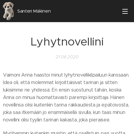
Santeri Mäkinen
Lyhytnovellini
21.06.2020
Vaimoni Anna haastoi minut lyhytnovellikilpailuun kanssaan.
Idea oli, että molemmat kirjoittaisivat tarinan ja sitten
lukisimme ne yhdessä. En ensin suostunut tähän, koska
Anna on minua huomattavasti parempi kirjoittaja. Hänen
novellinsa olisi kuitenkin tarina rakkaudesta ja epätoivosta,
joka saa itkemään jo ensimmäisellä sivulla, kun taas minun
novellini olisi tyyliin tarinan kakasta, joka pieraisee.
Myöhemmin kuitenkin muistin, että osallistuin pari vuotta