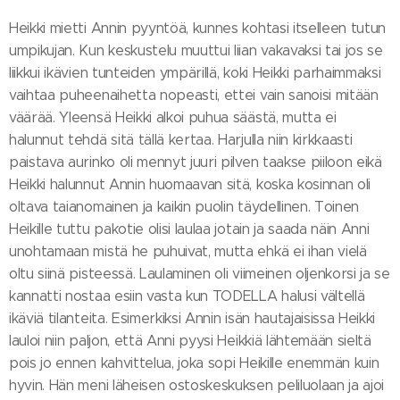
Heikki mietti Annin pyyntöä, kunnes kohtasi itselleen tutun
umpikujan. Kun keskustelu muuttui liian vakavaksi tai jos se
liikkui ikävien tunteiden ympärillä, koki Heikki parhaimmaksi
vaihtaa puheenaihetta nopeasti, ettei vain sanoisi mitään
väärää. Yleensä Heikki alkoi puhua säästä, mutta ei
halunnut tehdä sitä tällä kertaa. Harjulla niin kirkkaasti
paistava aurinko oli mennyt juuri pilven taakse piiloon eikä
Heikki halunnut Annin huomaavan sitä, koska kosinnan oli
oltava taianomainen ja kaikin puolin täydellinen. Toinen
Heikille tuttu pakotie olisi laulaa jotain ja saada näin Anni
unohtamaan mistä he puhuivat, mutta ehkä ei ihan vielä
oltu siinä pisteessä. Laulaminen oli viimeinen oljenkorsi ja se
kannatti nostaa esiin vasta kun TODELLA halusi vältellä
ikäviä tilanteita. Esimerkiksi Annin isän hautajaisissa Heikki
lauloi niin paljon, että Anni pyysi Heikkiä lähtemään sieltä
pois jo ennen kahvittelua, joka sopi Heikille enemmän kuin
hyvin. Hän meni läheisen ostoskeskuksen peliluolaan ja ajoi