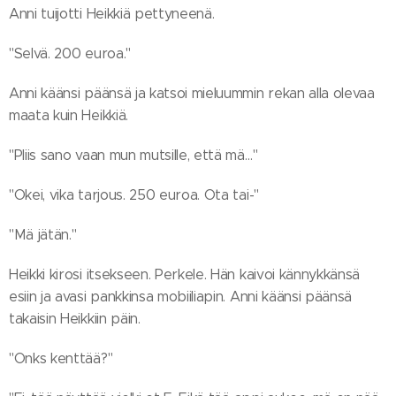
Anni tuijotti Heikkiä pettyneenä.
"Selvä. 200 euroa."
Anni käänsi päänsä ja katsoi mieluummin rekan alla olevaa
maata kuin Heikkiä.
"Pliis sano vaan mun mutsille, että mä…"
"Okei, vika tarjous. 250 euroa. Ota tai-"
"Mä jätän."
Heikki kirosi itsekseen. Perkele. Hän kaivoi kännykkänsä
esiin ja avasi pankkinsa mobiiliapin. Anni käänsi päänsä
takaisin Heikkiin päin.
"Onks kenttää?"