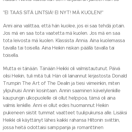
"EI TAAS SITÄ LINTSIÄ! EI NYT! MÄ KUOLEN!"
Anni aina valittaa, että hän kuolee, jos ei saa tehdä jotain.
Jos mä en saa tota vaatetta mä kuolen. Jos mä en saa
tota leivosta mä kuolen. Klassista Annia. Aina kuolemassa
tavalla tai toisella. Aina Heikin niskan päällä tavalla tai
toisella.
Mutta ei tänään. Tänään Heikki oli valmistautunut. Päivä
olisi Heikin, tuli mitä tuli. Hän oli lainannut kirjastosta Donald
Trumpin The Art of The Dealin ja tiesi viimeinkin, miten
ylipuhuisi Annin kosintaan. Annin saaminen kävelylenkille
kaupungin ulkopuolelle oli ollut helppoa, tämä oli aina
valmis lenkille. Anni ei ollut edes huomannut Heikin
pukeneen siistit tummat vaatteet tuulipukunsa alle. Lisäksi
Heikki oli käyttänyt lähes kaikki rahansa Hiltonin sviittiin,
jossa heitä odottaisi samppanja ja romanttinen