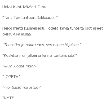
Heikki irvisti ikävästi. O-ou.
"Tän… Tän tunteen. Rakkauden."
Heikki mietti kuumeisesti. Todella ikäviä tunteita, isot aseet
peliin. Aika laulaa.
"Tunnetko jo rakkauden, sen onnen hiljaisen-"
"Koskitsä mun jalkaa enkä mä tuntenu sitä?"
"-kuin luodut maan-"
"LOPETA!"
"-voi toista rakastaa-"
"NYT!"