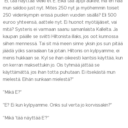
"Ei, tää näyttää vielki et E. Eikä tää appi aukee, mä en nää
mun saldoo just nyt. Mites 250 nyt ja myöhemmin toiset
250 viidenkympin erissä puolen vuoden sisällä? Eli 500
euroo yhteensä, aattele nyt. Ei huonot myötäjäiset, vai
mitä? Systeris ei varmaan saanu samanlaista Kallelta. Ja
kaupan päälle se sviitti Hiltonista illaks, jos oot kunnossa
siihen mennessä. Tai sit mä meen sinne yksin jos sun pitää
jäädä yöks sairaalaan tai jotain. Hiltonis on kylpyamme, ei
menis hukkaan se. Kyl se ihan oikeesti kantsis käyttää, kun
on kerran maksettukin jo. Ois tyhmää jättää se
käyttämättä, jos ihan totta puhutaan. Ei itsekästä mun
mielestä. Eihän sunkaan mielestä?"
"Mikä E?"
"E? Ei kun kylpyamme. Onks sul verta jo korvissakin?"
"Mikä 'tää näyttää E'?"