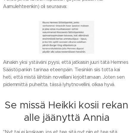
Aamulehteenkin) oli seuraava:
Ainakin yksi ystäväni pyysi, että jatkaisin juuri tätä Hemnes
Säästöpankin tarinaa eteenpäin. Tiesinkin siis totta kai
heti, että mistä lähtisin novelliani kirjoittamaan. Joten sen
pidemmittä puheitta, tässä lyhytnovellini, olkaa hyvä.
Se missä Heikki kosii rekan
alle jäänyttä Annia
"Nyt tai ei koskaan, jos et tee sitä nyt niin et tee sitä