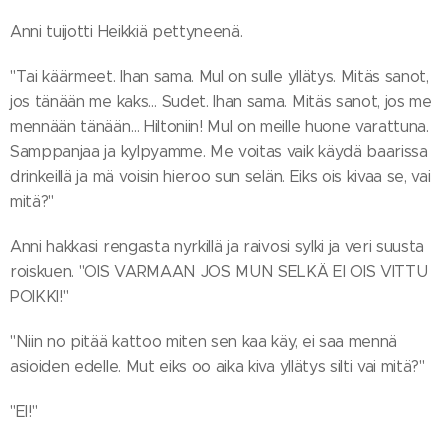
Anni tuijotti Heikkiä pettyneenä.
"Tai käärmeet. Ihan sama. Mul on sulle yllätys. Mitäs sanot,
jos tänään me kaks… Sudet. Ihan sama. Mitäs sanot, jos me
mennään tänään… Hiltoniin! Mul on meille huone varattuna.
Samppanjaa ja kylpyamme. Me voitas vaik käydä baarissa
drinkeillä ja mä voisin hieroo sun selän. Eiks ois kivaa se, vai
mitä?"
Anni hakkasi rengasta nyrkillä ja raivosi sylki ja veri suusta
roiskuen. "OIS VARMAAN JOS MUN SELKÄ EI OIS VITTU
POIKKI!"
"Niin no pitää kattoo miten sen kaa käy, ei saa mennä
asioiden edelle. Mut eiks oo aika kiva yllätys silti vai mitä?"
"EI!"