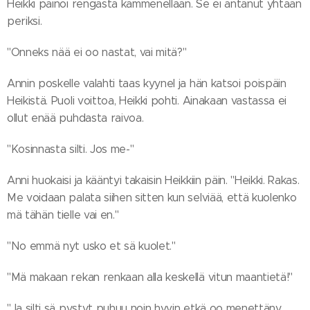
Heikki painoi rengasta kämmenellään. Se ei antanut yhtään
periksi.
"Onneks nää ei oo nastat, vai mitä?"
Annin poskelle valahti taas kyynel ja hän katsoi poispäin
Heikistä. Puoli voittoa, Heikki pohti. Ainakaan vastassa ei
ollut enää puhdasta raivoa.
"Kosinnasta silti. Jos me-"
Anni huokaisi ja kääntyi takaisin Heikkiin päin. "Heikki. Rakas.
Me voidaan palata siihen sitten kun selviää, että kuolenko
mä tähän tielle vai en."
"No emmä nyt usko et sä kuolet."
"Mä makaan rekan renkaan alla keskellä vitun maantietä!"
"Ja silti sä pystyt puhuu noin hyvin etkä oo menettäny