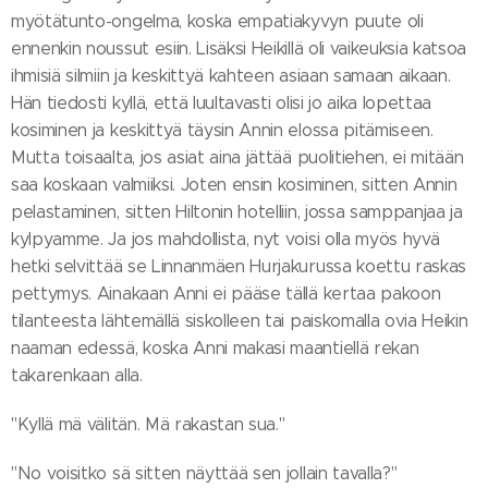
myötätunto-ongelma, koska empatiakyvyn puute oli
ennenkin noussut esiin. Lisäksi Heikillä oli vaikeuksia katsoa
ihmisiä silmiin ja keskittyä kahteen asiaan samaan aikaan.
Hän tiedosti kyllä, että luultavasti olisi jo aika lopettaa
kosiminen ja keskittyä täysin Annin elossa pitämiseen.
Mutta toisaalta, jos asiat aina jättää puolitiehen, ei mitään
saa koskaan valmiiksi. Joten ensin kosiminen, sitten Annin
pelastaminen, sitten Hiltonin hotelliin, jossa samppanjaa ja
kylpyamme. Ja jos mahdollista, nyt voisi olla myös hyvä
hetki selvittää se Linnanmäen Hurjakurussa koettu raskas
pettymys. Ainakaan Anni ei pääse tällä kertaa pakoon
tilanteesta lähtemällä siskolleen tai paiskomalla ovia Heikin
naaman edessä, koska Anni makasi maantiellä rekan
takarenkaan alla.
"Kyllä mä välitän. Mä rakastan sua."
"No voisitko sä sitten näyttää sen jollain tavalla?"