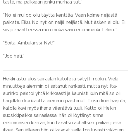
tästä, mä palkkaan jonku murhaa sut."
"No ei mul oo ollu täyttä kenttää. Vaan kolme neljästä
palkista. Eiku. No nyt on neljä neljästä. Mut äsken ei ollu. Ei
siis periaatteessa mun moka vaan enemmänki Telian-"
"Soita. Ambulanssi. Nyt!"
"Joo heti."
Heikki astui ulos sairaalan katolle ja sytytti röökin. Vielä
minuutteja aiemmin oli satanut rankasti, mutta nyt ilta-
aurinko paistoi yhtä kirkkaasti ja kauniisti kuin mitä se oli
harjullakin kuukautta aiemmin paistanut. Toisin kuin harjulla,
katolla kävi myös ihana viilentävä tuuli. Katto oli Heikin
suosikkipaikka sairaalassa, hän oli löytänyt sinne
ensimmäisen kerran, kun tarvitsi rauhallisen paikan jossa
itkeä. Sen jälkeen hän oli käynyt siellä toistuvasti viikkojen