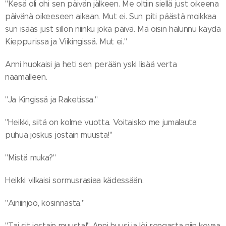
"Kesä oli ohi sen päivän jälkeen. Me oltiin siellä just oikeena
päivänä oikeeseen aikaan. Mut ei. Sun piti päästä moikkaa
sun isääs just sillon niinku joka päivä. Mä oisin halunnu käydä
Kieppurissa ja Viikingissä. Mut ei."
Anni huokaisi ja heti sen perään yski lisää verta
naamalleen.
"Ja Kingissä ja Raketissa."
"Heikki, siitä on kolme vuotta. Voitaisko me jumalauta
puhua joskus jostain muusta!"
"Mistä muka?"
Heikki vilkaisi sormusrasiaa kädessään.
"Ainiinjoo, kosinnasta."
"Tai sit jostain muusta!" Anni huusi ja löi rengasta niin kovaa