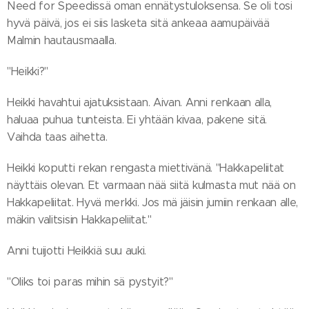
Need for Speedissä oman ennätystuloksensa. Se oli tosi
hyvä päivä, jos ei siis lasketa sitä ankeaa aamupäivää
Malmin hautausmaalla.
"Heikki?"
Heikki havahtui ajatuksistaan. Aivan. Anni renkaan alla,
haluaa puhua tunteista. Ei yhtään kivaa, pakene sitä.
Vaihda taas aihetta.
Heikki koputti rekan rengasta miettivänä. "Hakkapeliitat
näyttäis olevan. Et varmaan nää siitä kulmasta mut nää on
Hakkapeliitat. Hyvä merkki. Jos mä jäisin jumiin renkaan alle,
mäkin valitsisin Hakkapeliitat."
Anni tuijotti Heikkiä suu auki.
"Oliks toi paras mihin sä pystyit?"