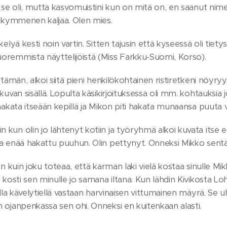
 se oli, mutta kasvomuistini kun on mitä on, en saanut nimeä 
a kymmenen kaljaa. Olen mies.
kelyä kesti noin vartin. Sitten tajusin että kyseessä oli tie
remmista näyttelijöistä (Miss Farkku-Suomi, Korso).
 tämän, alkoi siitä pieni henkilökohtainen ristiretkeni nöyryy
kuvan sisällä. Lopulta käsikirjoituksessa oli mm. kohtauksia 
hakata itseään kepillä ja Mikon piti hakata munaansa puuta 
un olin jo lähtenyt kotiin ja työryhmä alkoi kuvata itse elo
 enää hakattu puuhun. Olin pettynyt. Onneksi Mikko sentää
en kuin joku toteaa, että karman laki vielä kostaa sinulle 
 kosti sen minulle jo samana iltana. Kun lähdin Kivikosta Loh
olla kävelytiellä vastaan harvinaisen vittumainen mäyrä. Se uhi
ojanpenkassa sen ohi. Onneksi en kuitenkaan alasti.