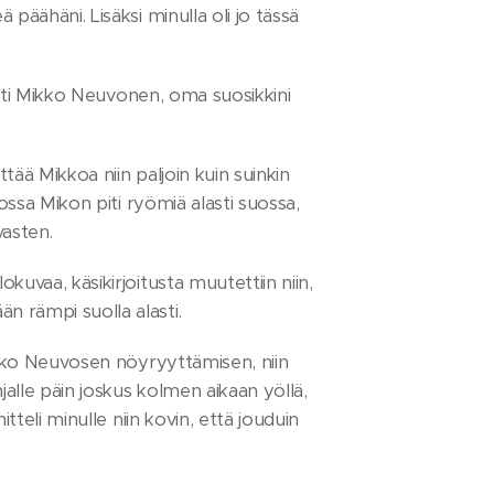
päähäni. Lisäksi minulla oli jo tässä
tysti Mikko Neuvonen, oma suosikkini
ttää Mikkoa niin paljoin kuin suinkin
jossa Mikon piti ryömiä alasti suossa,
vasten.
kuvaa, käsikirjoitusta muutettiin niin,
n rämpi suolla alasti.
Mikko Neuvosen nöyryyttämisen, niin
jalle päin joskus kolmen aikaan yöllä,
tteli minulle niin kovin, että jouduin