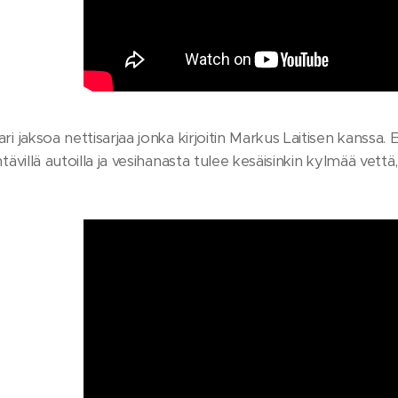
ri jaksoa nettisarjaa jonka kirjoitin Markus Laitisen kanssa.
ntävillä autoilla ja vesihanasta tulee kesäisinkin kylmää vet