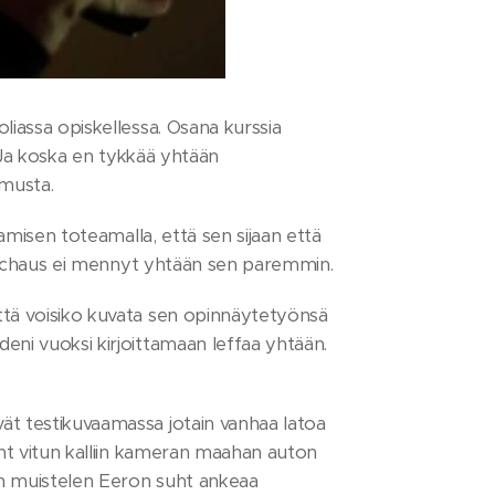
liassa opiskellessa. Osana kurssia
e. Ja koska en tykkää yhtään
amusta.
aamisen toteamalla, että sen sijaan että
pupitchaus ei mennyt yhtään sen paremmin.
että voisiko kuvata sen opinnäytetyönsä
eni vuoksi kirjoittamaan leffaa yhtään.
vät testikuvaamassa jotain vanhaa latoa
suht vitun kalliin kameran maahan auton
kun muistelen Eeron suht ankeaa