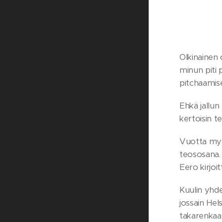
Olkinainen 
minun piti 
pitchaamise
Ehkä jallun
kertoisin t
Vuotta myöh
teososana. 
Eero kirjoit
Kuulin yhde
jossain Hel
takarenkaan