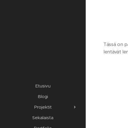
Tässä on pa
lentävät le
Etusivu
Blogi
Projektit
Sekalaista