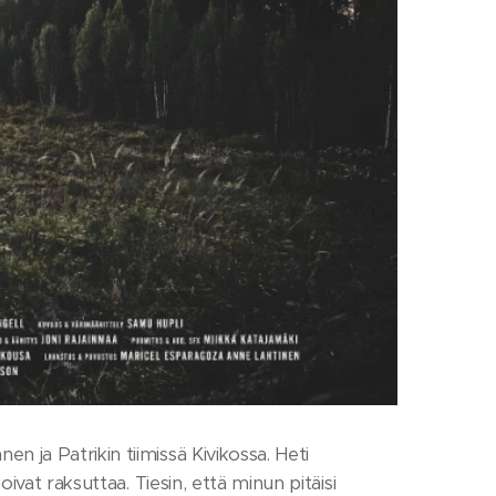
 ja Patrikin tiimissä Kivikossa. Heti
ivat raksuttaa. Tiesin, että minun pitäisi