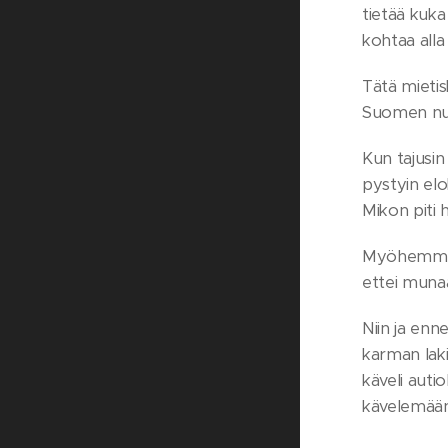
tietää kuka
kohtaa all
Tätä mietis
Suomen nuo
Kun tajusin
pystyin elo
Mikon piti 
Myöhemmin k
ettei munaa
Niin ja enn
karman laki
käveli auti
kävelemään 