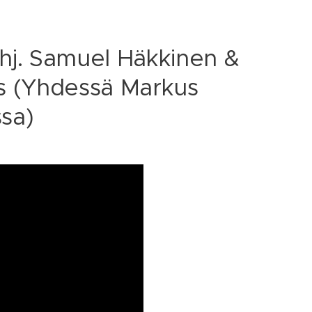
ohj. Samuel Häkkinen &
us (Yhdessä Markus
ssa)