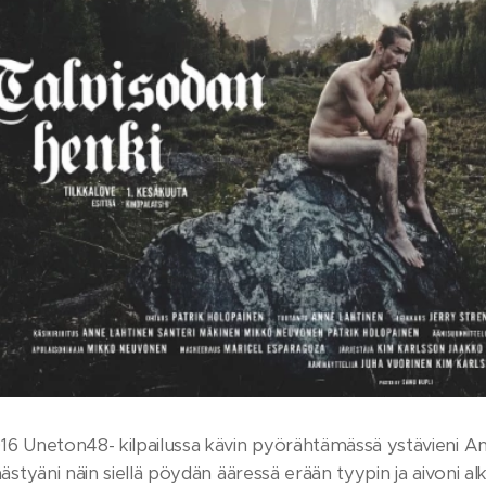
 Uneton48- kilpailussa kävin pyörähtämässä ystävieni Annen
ästyäni näin siellä pöydän ääressä erään tyypin ja aivoni alko