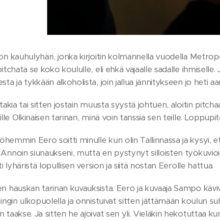
on kauhulyhäri, jonka kirjoitin kolmannella vuodella Metropo
pitchata se koko koululle, eli ehkä vajaalle sadalle ihmisell
sta ja tykkään alkoholista, join jallua jännitykseen jo heti a
 takia tai sitten jostain muusta syystä johtuen, aloitin pitch
eille Olkinaisen tarinan, minä voin tanssia sen teille. Lop
emmin Eero soitti minulle kun olin Tallinnassa ja kysyi, 
Annoin siunaukseni, mutta en pystynyt silloisten työkuvioid
ti lyhäristä lopullisen version ja siitä nostan Eerolle hattua.
n hauskan tarinan kuvauksista. Eero ja kuvaaja Sampo kävi
singin ulkopuolella ja onnistuivat sitten jättämään koulun 
 taakse. Ja sitten he ajoivat sen yli. Vieläkin hekotuttaa 