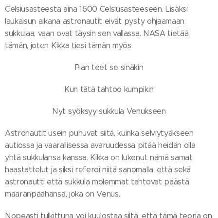
Celsiusasteesta aina 1600 Celsiusasteeseen. Lisäksi
laukaisun aikana astronautit eivät pysty ohjaamaan
sukkulaa, vaan ovat täysin sen vallassa. NASA tietää
tämän, joten Kikka tiesi tämän myös.
Pian teet se sinäkin
Kun tätä tahtoo kumpikin
Nyt syöksyy sukkula Venukseen
Astronautit usein puhuvat siitä, kuinka selviytyäkseen
autiossa ja vaarallisessa avaruudessa pitää heidän olla
yhtä sukkulansa kanssa. Kikka on lukenut nämä samat
haastattelut ja siksi referoi niitä sanomalla, että sekä
astronautti että sukkula molemmat tahtovat päästä
määränpäähänsä, joka on Venus.
Nopeasti tulkittuna voi kuulostaa siltä, että tämä teoria on