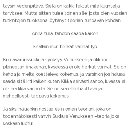
täysin vedenpitävä. Siellä on kaikki faktat mitä kuuntelija
tarvitsee. Mutta sitten tulee toinen säe, josta olen vuosien
tutkintojen tuloksena löytänyt teorian tuhoavan kohdan:
Anna tulla, tahdon saada kaiken
Sisälläin mun herkät värinät lyö
Kun avaruussukkula syöksyy Venukseen ja rikkoon
planeetan ilmakehän, kyseessä ei ole herkät värinät. Se on
kehoa ja mieltä koetteleva kokemus, ja varsinkin jos haluaa
saada siitä irti kaiken kuten Kikka selvästi sanoo, luvassa ei
ole herkkiä värinöitä. Se on veretkiehauttava ja
mahdollisesti tappava kokemus.
Ja siksi haluankin nostaa esiin oman teoriani, joka on
todennäköisesti vahvin Sukkula Venukseen –teoria joka
koskaan luotu: