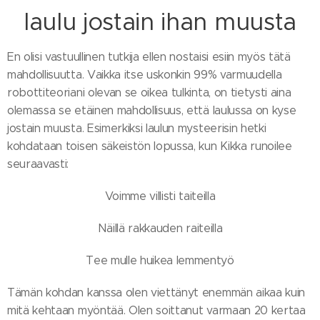
laulu jostain ihan muusta
En olisi vastuullinen tutkija ellen nostaisi esiin myös tätä
mahdollisuutta. Vaikka itse uskonkin 99% varmuudella
robottiteoriani olevan se oikea tulkinta, on tietysti aina
olemassa se etäinen mahdollisuus, että laulussa on kyse
jostain muusta. Esimerkiksi laulun mysteerisin hetki
kohdataan toisen säkeistön lopussa, kun Kikka runoilee
seuraavasti:
Voimme villisti taiteilla
Näillä rakkauden raiteilla
Tee mulle huikea lemmentyö
Tämän kohdan kanssa olen viettänyt enemmän aikaa kuin
mitä kehtaan myöntää. Olen soittanut varmaan 20 kertaa