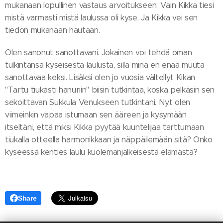
mukanaan lopullinen vastaus arvoitukseen. Vain Kikka tiesi
mistä varmasti mistä laulussa oli kyse. Ja Kikka vei sen
tiedon mukanaan hautaan.
Olen sanonut sanottavani. Jokainen voi tehdä oman
tulkintansa kyseisestä laulusta, sillä minä en enää muuta
sanottavaa keksi. Lisäksi olen jo vuosia vältellyt Kikan
"Tartu tiukasti hanuriin" biisin tutkintaa, koska pelkäsin sen
sekoittavan Sukkula Venukseen tutkintani. Nyt olen
viimeinkin vapaa istumaan sen ääreen ja kysymään
itseltäni, että miksi Kikka pyytää kuuntelijaa tarttumaan
tiukalla otteella harmonikkaan ja näppäilemään sitä? Onko
kyseessä kenties laulu kuolemanjälkeisestä elämästä?
Share