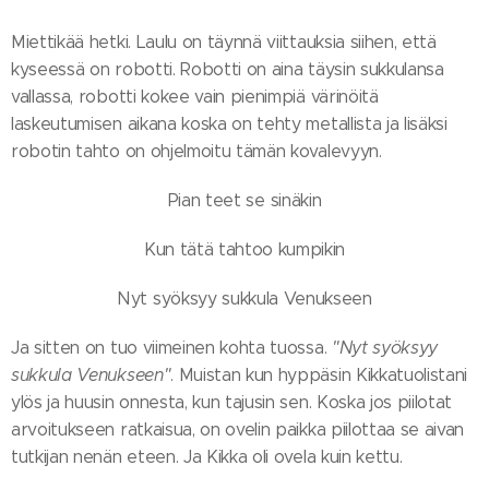
Miettikää hetki. Laulu on täynnä viittauksia siihen, että
kyseessä on robotti. Robotti on aina täysin sukkulansa
vallassa, robotti kokee vain pienimpiä värinöitä
laskeutumisen aikana koska on tehty metallista ja lisäksi
robotin tahto on ohjelmoitu tämän kovalevyyn.
Pian teet se sinäkin
Kun tätä tahtoo kumpikin
Nyt syöksyy sukkula Venukseen
Ja sitten on tuo viimeinen kohta tuossa.
"Nyt syöksyy
sukkula Venukseen"
. Muistan kun hyppäsin Kikkatuolistani
ylös ja huusin onnesta, kun tajusin sen. Koska jos piilotat
arvoitukseen ratkaisua, on ovelin paikka piilottaa se aivan
tutkijan nenän eteen. Ja Kikka oli ovela kuin kettu.