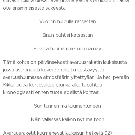
selvästi tulkita olevan avaruusmatkasta Venukseen. Tässä
ote ensimmäisestä säkeestä:
Vuoren huipulla ratsastan
Sinun puhtisi katsastan
Ei vielä huumamme loppua näy
Tämä kohta on päivänselvästi avaruusraketin laukaisusta,
jossa astronautti kokeilee raketin kestävyyttä
avaruushuumassa atmosfäärin ylitettyään. Ja heti perään
Kikka laulaa kertosäkeen, jonka alku tapahtuu
kronologisesti ennen tuota edellistä kohtaa:
Sun tunnen mä kuumentuneen
Näin vallassas kaiken nyt mä teen
Avaruusraketit kuumenevat laukaisun hetkellä 927