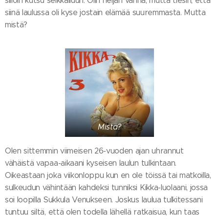
silloin kutsu seikkailuun. Olin neljän vanha, mutta tiesin, että
siinä laulussa oli kyse jostain elämää suuremmasta. Mutta
mistä?
Mistä?
Olen sittemmin viimeisen 26-vuoden ajan uhrannut
vähäistä vapaa-aikaani kyseisen laulun tulkintaan.
Oikeastaan joka viikonloppu kun en ole töissä tai matkoilla,
sulkeudun vähintään kahdeksi tunniksi Kikka-luolaani, jossa
soi loopilla Sukkula Venukseen. Joskus laulua tulkitessani
tuntuu siltä, että olen todella lähellä ratkaisua, kun taas