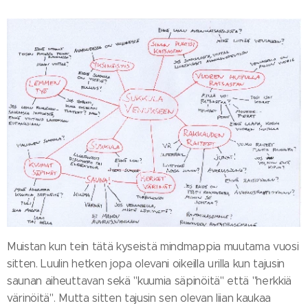
Muistan kun tein tätä kyseistä mindmappia muutama vuosi
sitten. Luulin hetken jopa olevani oikeilla urilla kun tajusin
saunan aiheuttavan sekä "kuumia säpinöitä" että "herkkiä
värinöitä". Mutta sitten tajusin sen olevan liian kaukaa