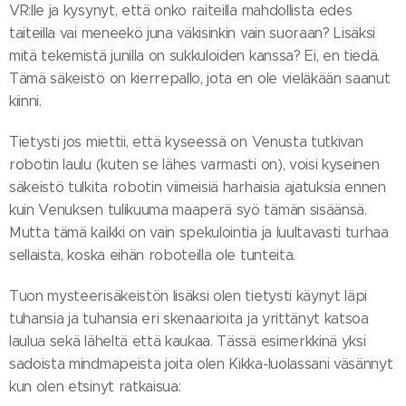
VR:lle ja kysynyt, että onko raiteilla mahdollista edes
taiteilla vai meneekö juna väkisinkin vain suoraan? Lisäksi
mitä tekemistä junilla on sukkuloiden kanssa? Ei, en tiedä.
Tämä säkeistö on kierrepallo, jota en ole vieläkään saanut
kiinni.
Tietysti jos miettii, että kyseessä on Venusta tutkivan
robotin laulu (kuten se lähes varmasti on), voisi kyseinen
säkeistö tulkita robotin viimeisiä harhaisia ajatuksia ennen
kuin Venuksen tulikuuma maaperä syö tämän sisäänsä.
Mutta tämä kaikki on vain spekulointia ja luultavasti turhaa
sellaista, koska eihän roboteilla ole tunteita.
Tuon mysteerisäkeistön lisäksi olen tietysti käynyt läpi
tuhansia ja tuhansia eri skenaarioita ja yrittänyt katsoa
laulua sekä läheltä että kaukaa. Tässä esimerkkinä yksi
sadoista mindmapeista joita olen Kikka-luolassani väsännyt
kun olen etsinyt ratkaisua: