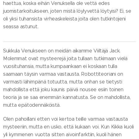
haettua, koska eihän Venuksella ole vettä edes
juomistarkoitukseen, joten mistä löylyvettä löytyisi? Ei, se
oli yksi tuhansista virheaskeleista joita olen tutkintojeni
seassa astunut.
Sukkula Venukseen on meidän aikamme Viiltäjä Jack.
Molemmat ovat mysteerejä joita tullaan tutkimaan vielä
vuosituhansia, mutta kumpaankaan ei koskaan tulla
saamaan täysin varmaa vastausta. Robottiteoriani on
varmasti lähimpänä totuutta, mutta onhan se tietysti
mahdollista että joku kaunis päivä nousee esiin toinen
teoria ja se saa enemmän kannatusta. Se on mahdollista,
mutta epätodennäköistä.
Olen pahoillani etten voi kertoa teille varmaa vastausta
mysteeriin, mutta en usko, että kukaan voi. Kun Kikka kuoli
yli kymmenen vuotta sitten aivoinfarktiin, kuoli hänen