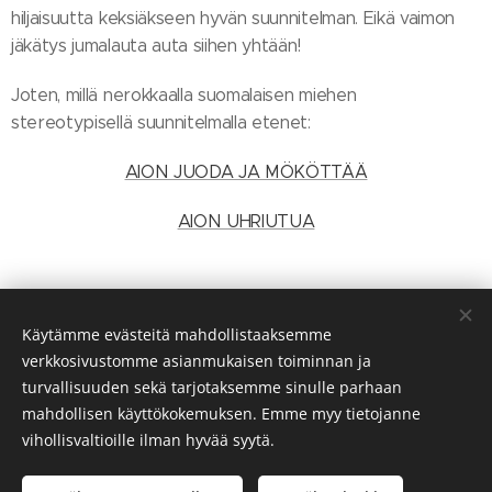
hiljaisuutta keksiäkseen hyvän suunnitelman. Eikä vaimon
jäkätys jumalauta auta siihen yhtään!
Joten, millä nerokkaalla suomalaisen miehen
stereotypisellä suunnitelmalla etenet:
AION JUODA JA MÖKÖTTÄÄ
AION UHRIUTUA
Käytämme evästeitä mahdollistaaksemme
ELOKUUN 2026
UUDELLEENNOSTONA:
verkkosivustomme asianmukaisen toiminnan ja
Sähköpostihuijari joka ei taida katsoa
turvallisuuden sekä tarjotaksemme sinulle parhaan
mahdollisen käyttökokemuksen. Emme myy tietojanne
paljon elokuvia
vihollisvaltioille ilman hyvää syytä.
Julkaistu alunperin 16.11.2015