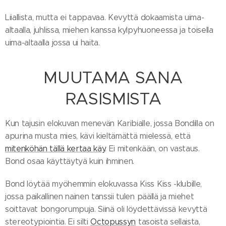
Liiallista, mutta ei tappavaa. Kevyttä dokaamista uima-
altaalla, juhlissa, miehen kanssa kylpyhuoneessa ja toisella
uima-altaalla jossa ui haita.
MUUTAMA SANA
RASISMISTA
Kun tajusin elokuvan menevän Karibialle, jossa Bondilla on
apurina musta mies, kävi kieltämättä mielessä, että
mitenköhän tällä kertaa käy
. Ei mitenkään, on vastaus.
Bond osaa käyttäytyä kuin ihminen.
Bond löytää myöhemmin elokuvassa Kiss Kiss -klubille,
jossa paikallinen nainen tanssii tulen päällä ja miehet
soittavat bongorumpuja. Siinä oli löydettävissä kevyttä
stereotypiointia. Ei silti
Octopussyn
tasoista sellaista,