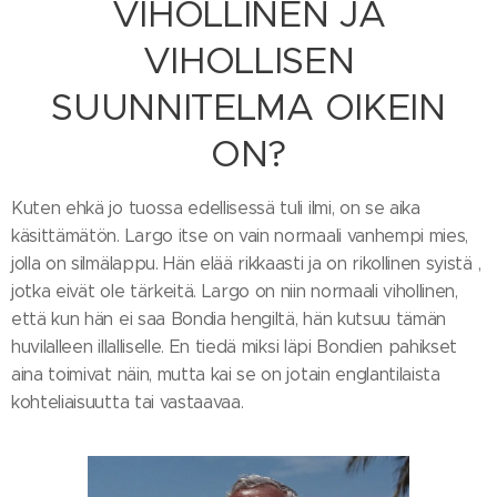
VIHOLLINEN JA
VIHOLLISEN
SUUNNITELMA OIKEIN
ON?
Kuten ehkä jo tuossa edellisessä tuli ilmi, on se aika
käsittämätön. Largo itse on vain normaali vanhempi mies,
jolla on silmälappu. Hän elää rikkaasti ja on rikollinen syistä ,
jotka eivät ole tärkeitä. Largo on niin normaali vihollinen,
että kun hän ei saa Bondia hengiltä, hän kutsuu tämän
huvilalleen illalliselle. En tiedä miksi läpi Bondien pahikset
aina toimivat näin, mutta kai se on jotain englantilaista
kohteliaisuutta tai vastaavaa.