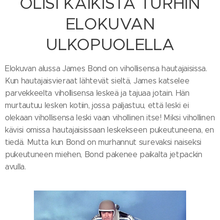
OLISI KAIKISTA TURHIN
ELOKUVAN
ULKOPUOLELLA
Elokuvan alussa James Bond on vihollisensa hautajaisissa.
Kun hautajaisvieraat lähtevät sieltä, James katselee
parvekkeelta vihollisensa leskeä ja tajuaa jotain. Hän
murtautuu lesken kotiin, jossa paljastuu, että leski ei
olekaan vihollisensa leski vaan vihollinen itse! Miksi vihollinen
kävisi omissa hautajaisissaan leskekseen pukeutuneena, en
tiedä. Mutta kun Bond on murhannut surevaksi naiseksi
pukeutuneen miehen, Bond pakenee paikalta jetpackin
avulla.