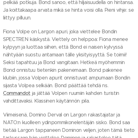
pelkää potkuja. Bond sanoo, että hiljaisuudella on hintansa.
Ja koittakaapa arvata mikä se hinta voisi olla. Pieni vihje: se
liittyy pilluun.
Fiona Volpe on Largon apuri, joka viettelee Bondin
SPECTREN käskystä. Viettely on helppoa: Fiona menee
kylpyyn ja luottaa siihen, että Bond ei naisen kylvyssä
nähtyään suostu antamaan tälle yksityisyyttä. Se toimii!
Seksi tapahtuu ja Bond vangitaan. Hetkeä myöhemmin
Bond onnistuu tietenkin pakenemaan. Bond pakenee
klubiin, jossa Volpen apurit onnistuvat ampumaan Bondin
sijasta Volpea selkään. Bond päättää tehdä ns.
Commandot
ja jättää Volpen ruumiin kahden turistin
vahdittavaksi. Klassinen käytännön pila.
Viimeisenä, Domino Derval on Largon rakastajatar ja
NATO:n kuolleen ydinpommikonelentäjän sisko. Bond saa
tietää Largon tappaneen Dominon veljen, joten tämä tieto
taskussaan hän viettelee Dominon ja rakastelee tätä