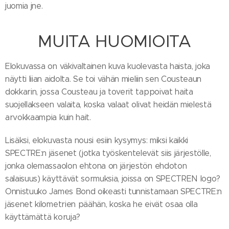
juomia jne.
MUITA HUOMIOITA
Elokuvassa on väkivaltainen kuva kuolevasta haista, joka
näytti liian aidolta. Se toi vähän mieliin sen Cousteaun
dokkarin, jossa Cousteau ja toverit tappoivat haita
suojellakseen valaita, koska valaat olivat heidän mielestä
arvokkaampia kuin hait.
Lisäksi, elokuvasta nousi esiin kysymys: miksi kaikki
SPECTRE:n jäsenet (jotka työskentelevät siis järjestölle,
jonka olemassaolon ehtona on järjestön ehdoton
salaisuus) käyttävät sormuksia, joissa on SPECTREN logo?
Onnistuuko James Bond oikeasti tunnistamaan SPECTRE:n
jäsenet kilometrien päähän, koska he eivät osaa olla
käyttämättä koruja?