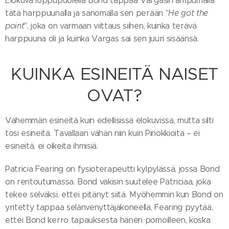
Elokuva loppupuolella Bond tappaa Vargasin ampumalla
tätä harppuunalla ja sanomalla sen perään "
He got the
point
", joka on varmaan viittaus siihen, kuinka terävä
harppuuna oli ja kuinka Vargas sai sen juuri sisäänsä.
KUINKA ESINEITÄ NAISET
OVAT?
Vähemmän esineitä kuin edellisissä elokuvissa, mutta silti
tosi esineitä. Tavallaan vähän niin kuin Pinokkioita – ei
esineitä, ei oikeita ihmisiä.
Patricia Fearing on fysioterapeutti kylpylässä, jossa Bond
on rentoutumassa. Bond väkisin suutelee Patriciaa, joka
tekee selväksi, ettei pitänyt siitä. Myöhemmin kun Bond on
yritetty tappaa selänvenyttäjäkoneella, Fearing pyytää,
ettei Bond kerro tapauksesta hänen pomoilleen, koska