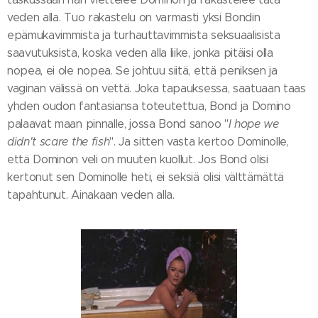
veden alla. Tuo rakastelu on varmasti yksi Bondin
epämukavimmista ja turhauttavimmista seksuaalisista
saavutuksista, koska veden alla liike, jonka pitäisi olla
nopea, ei ole nopea. Se johtuu siitä, että peniksen ja
vaginan välissä on vettä. Joka tapauksessa, saatuaan taas
yhden oudon fantasiansa toteutettua, Bond ja Domino
palaavat maan pinnalle, jossa Bond sanoo "
I hope we
didn't scare the fish
". Ja sitten vasta kertoo Dominolle,
että Dominon veli on muuten kuollut. Jos Bond olisi
kertonut sen Dominolle heti, ei seksiä olisi välttämättä
tapahtunut. Ainakaan veden alla.