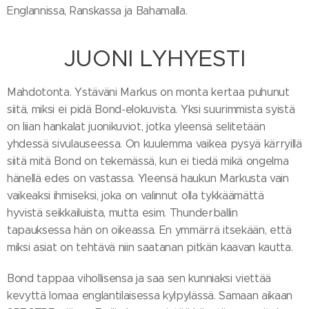
Englannissa, Ranskassa ja Bahamalla.
JUONI LYHYESTI
Mahdotonta. Ystäväni Markus on monta kertaa puhunut
siitä, miksi ei pidä Bond-elokuvista. Yksi suurimmista syistä
on liian hankalat juonikuviot, jotka yleensä selitetään
yhdessä sivulauseessa. On kuulemma vaikea pysyä kärryillä
siitä mitä Bond on tekemässä, kun ei tiedä mikä ongelma
hänellä edes on vastassa. Yleensä haukun Markusta vain
vaikeaksi ihmiseksi, joka on valinnut olla tykkäämättä
hyvistä seikkailuista, mutta esim. Thunderballin
tapauksessa hän on oikeassa. En ymmärrä itsekään, että
miksi asiat on tehtävä niin saatanan pitkän kaavan kautta.
Bond tappaa vihollisensa ja saa sen kunniaksi viettää
kevyttä lomaa englantilaisessa kylpylässä. Samaan aikaan