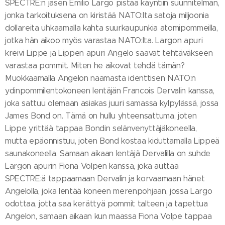
SPECTRE:n jäsen Emilio Largo pistää käyntiin suunnitelman,
jonka tarkoituksena on kiristää NATO:lta satoja miljoonia
dollareita uhkaamalla kahta suurkaupunkia atomipommeilla,
jotka hän aikoo myös varastaa NATO:lta. Largon apuri
kreivi Lippe ja Lippen apuri Angelo saavat tehtäväkseen
varastaa pommit. Miten he aikovat tehdä tämän?
Muokkaamalla Angelon naamasta identtisen NATO:n
ydinpommilentokoneen lentäjän Francois Dervalin kanssa,
joka sattuu olemaan asiakas juuri samassa kylpylässä, jossa
James Bond on. Tämä on hullu yhteensattuma, joten
Lippe yrittää tappaa Bondin selänvenyttäjäkoneella,
mutta epäonnistuu, joten Bond kostaa kiduttamalla Lippeä
saunakoneella. Samaan aikaan lentäjä Dervalilla on suhde
Largon apurin Fiona Volpen kanssa, joka auttaa
SPECTRE:ä tappaamaan Dervalin ja korvaamaan hänet
Angelolla, joka lentää koneen merenpohjaan, jossa Largo
odottaa, jotta saa kerättyä pommit talteen ja tapettua
Angelon, samaan aikaan kun maassa Fiona Volpe tappaa