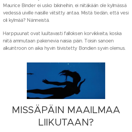
Maurice Binder ei usko bikineihin, ei niitäkään ole kylmässä
vedessä uiville naisille viitsitty antaa. Mistä tiedän, että vesi
oli kylmää? Nänneistä.
Harppuunat ovat luultavasti falloksen korvikkeita, koska
niitä ammutaan pakenevia naisia päin. Toisin sanoen
alkuintroon on aika hyvin tiivistetty Bondien syvin olemus.
MISSÄPÄIN MAAILMAA
LIIKUTAAN?