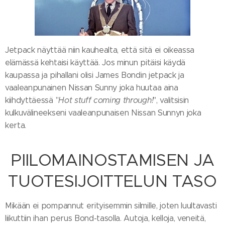
Jetpack näyttää niin kauhealta, että sitä ei oikeassa
elämässä kehtaisi käyttää. Jos minun pitäisi käydä
kaupassa ja pihallani olisi James Bondin jetpack ja
vaaleanpunainen Nissan Sunny joka huutaa aina
kiihdyttäessä "
Hot stuff coming through!
", valitsisin
kulkuvälineekseni vaaleanpunaisen Nissan Sunnyn joka
kerta.
PIILOMAINOSTAMISEN JA
TUOTESIJOITTELUN TASO
Mikään ei pompannut erityisemmin silmille, joten luultavasti
liikuttiin ihan perus Bond-tasolla. Autoja, kelloja, veneitä,