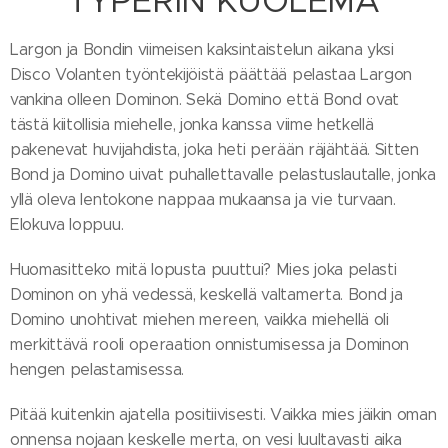
TYPERIN KUOLEMA
Largon ja Bondin viimeisen kaksintaistelun aikana yksi
Disco Volanten työntekijöistä päättää pelastaa Largon
vankina olleen Dominon. Sekä Domino että Bond ovat
tästä kiitollisia miehelle, jonka kanssa viime hetkellä
pakenevat huvijahdista, joka heti perään räjähtää. Sitten
Bond ja Domino uivat puhallettavalle pelastuslautalle, jonka
yllä oleva lentokone nappaa mukaansa ja vie turvaan.
Elokuva loppuu.
Huomasitteko mitä lopusta puuttui? Mies joka pelasti
Dominon on yhä vedessä, keskellä valtamerta. Bond ja
Domino unohtivat miehen mereen, vaikka miehellä oli
merkittävä rooli operaation onnistumisessa ja Dominon
hengen pelastamisessa.
Pitää kuitenkin ajatella positiivisesti. Vaikka mies jäikin oman
onnensa nojaan keskelle merta, on vesi luultavasti aika